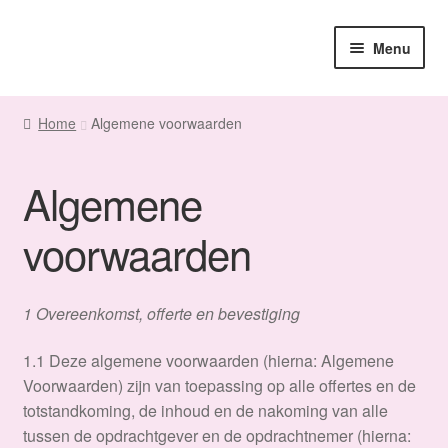
Ga
Ga
Menu
door
naar
naar
de
Home
navigatie
inhoud
Home
Algemene voorwaarden
Sanne
Algemene
Subme
Maatwerk
uitvou
voorwaarden
Subme
Winkel
uitvou
Fanmail
1 Overeenkomst, offerte en bevestiging
Subme
Contact
​1.1 Deze algemene voorwaarden (hierna: Algemene
uitvou
Voorwaarden) zijn van toepassing op alle offertes en de
totstandkoming, de inhoud en de nakoming van alle
tussen de opdrachtgever en de opdrachtnemer (hierna: