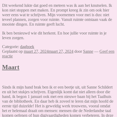
Dit weekend lukte dat goed en meteen was ik aan het knutselen. Ik
kon niet stoppen met maken. En prompt kreeg ik zin om ook hier
weer eens wat te schrijven. Mijn voornemen voor mei is dus: niet
teveel plannen, zorgen voor ruimte. Vanuit ruimte ontstaan vaak de
mooiste dingen. En ruimte geeft lucht.
Ik ben benieuwd wie dit herkent. En hoe jullie voor ruimte in je
leven zorgen.
Categorie:
dagboek
Geplaatst op
maart 27, 2024
maart 27, 2024
door
Sanne
—
Geef een
reactie
Maart
Sinds ik mijn hand brak ben ik er een beetje uit, uit Sanne Schildert
en uit het stukjes schrijven. Eigenlijk komt dat niet alleen door die
hand, ik begon 1 januari ook met een nieuwe baan bij het Taalhuis
van de bibliotheek. En daar heb ik zoveel te leren dat mijn hoofd de
eerste tijd duizelde! Het is geweldig werk trouwens, vooral omdat
het er helemaal draait om mensen: mensen die de Nederlandse taal
komen oefenen of hun digivaardigheden komen verbeteren. In deze