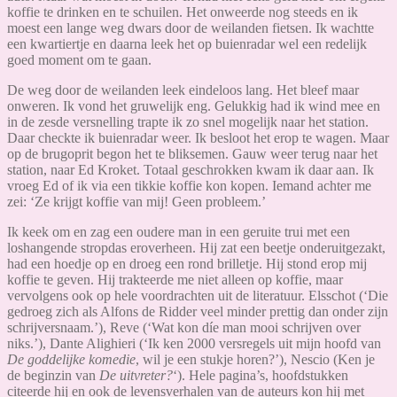
koffie te drinken en te schuilen. Het onweerde nog steeds en ik
moest een lange weg dwars door de weilanden fietsen. Ik wachtte
een kwartiertje en daarna leek het op buienradar wel een redelijk
goed moment om te gaan.
De weg door de weilanden leek eindeloos lang. Het bleef maar
onweren. Ik vond het gruwelijk eng. Gelukkig had ik wind mee en
in de zesde versnelling trapte ik zo snel mogelijk naar het station.
Daar checkte ik buienradar weer. Ik besloot het erop te wagen. Maar
op de brugoprit begon het te bliksemen. Gauw weer terug naar het
station, naar Ed Kroket. Totaal geschrokken kwam ik daar aan. Ik
vroeg Ed of ik via een tikkie koffie kon kopen. Iemand achter me
zei: ‘Ze krijgt koffie van mij! Geen probleem.’
Ik keek om en zag een oudere man in een geruite trui met een
loshangende stropdas eroverheen. Hij zat een beetje onderuitgezakt,
had een hoedje op en droeg een rond brilletje. Hij stond erop mij
koffie te geven. Hij trakteerde me niet alleen op koffie, maar
vervolgens ook op hele voordrachten uit de literatuur. Elsschot (‘Die
gedroeg zich als Alfons de Ridder veel minder prettig dan onder zijn
schrijversnaam.’), Reve (‘Wat kon díe man mooi schrijven over
niks.’), Dante Alighieri (‘Ik ken 2000 versregels uit mijn hoofd van
De goddelijke komedie
, wil je een stukje horen?’), Nescio (Ken je
de beginzin van
De uitvreter?
‘). Hele pagina’s, hoofdstukken
citeerde hij en ook de levensverhalen van de auteurs kon hij met