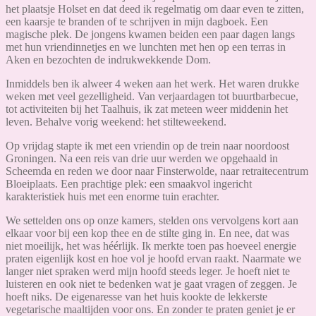
het plaatsje Holset en dat deed ik regelmatig om daar even te zitten,
een kaarsje te branden of te schrijven in mijn dagboek. Een
magische plek. De jongens kwamen beiden een paar dagen langs
met hun vriendinnetjes en we lunchten met hen op een terras in
Aken en bezochten de indrukwekkende Dom.
Inmiddels ben ik alweer 4 weken aan het werk. Het waren drukke
weken met veel gezelligheid. Van verjaardagen tot buurtbarbecue,
tot activiteiten bij het Taalhuis, ik zat meteen weer middenin het
leven. Behalve vorig weekend: het stilteweekend.
Op vrijdag stapte ik met een vriendin op de trein naar noordoost
Groningen. Na een reis van drie uur werden we opgehaald in
Scheemda en reden we door naar Finsterwolde, naar retraitecentrum
Bloeiplaats. Een prachtige plek: een smaakvol ingericht
karakteristiek huis met een enorme tuin erachter.
We settelden ons op onze kamers, stelden ons vervolgens kort aan
elkaar voor bij een kop thee en de stilte ging in. En nee, dat was
niet moeilijk, het was héérlijk. Ik merkte toen pas hoeveel energie
praten eigenlijk kost en hoe vol je hoofd ervan raakt. Naarmate we
langer niet spraken werd mijn hoofd steeds leger. Je hoeft niet te
luisteren en ook niet te bedenken wat je gaat vragen of zeggen. Je
hoeft niks. De eigenaresse van het huis kookte de lekkerste
vegetarische maaltijden voor ons. En zonder te praten geniet je er