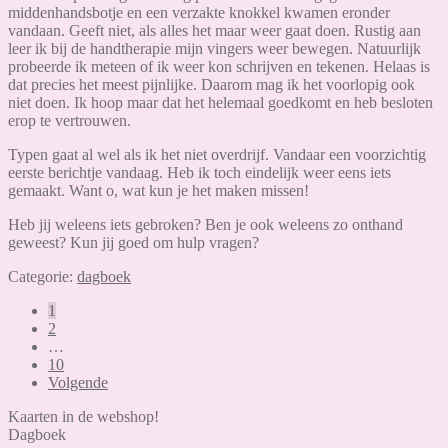
middenhandsbotje en een verzakte knokkel kwamen eronder
vandaan. Geeft niet, als alles het maar weer gaat doen. Rustig aan
leer ik bij de handtherapie mijn vingers weer bewegen. Natuurlijk
probeerde ik meteen of ik weer kon schrijven en tekenen. Helaas is
dat precies het meest pijnlijke. Daarom mag ik het voorlopig ook
niet doen. Ik hoop maar dat het helemaal goedkomt en heb besloten
erop te vertrouwen.
Typen gaat al wel als ik het niet overdrijf. Vandaar een voorzichtig
eerste berichtje vandaag. Heb ik toch eindelijk weer eens iets
gemaakt. Want o, wat kun je het maken missen!
Heb jij weleens iets gebroken? Ben je ook weleens zo onthand
geweest? Kun jij goed om hulp vragen?
Categorie:
dagboek
Berichten
1
2
paginering
…
10
Volgende
Kaarten in de webshop!
Dagboek