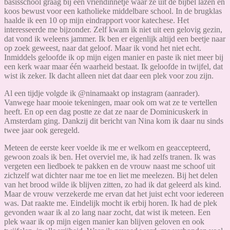
basisschool graag bij een vriendinnetje waar ze uit de bijbel lazen en
koos bewust voor een katholieke middelbare school. In de brugklas
haalde ik een 10 op mijn eindrapport voor katechese. Het
interesseerde me bijzonder. Zelf kwam ik niet uit een gelovig gezin,
dat vond ik weleens jammer. Ik ben er eigenlijk altijd een beetje naar
op zoek geweest, naar dat geloof. Maar ik vond het niet echt.
Inmiddels geloofde ik op mijn eigen manier en paste ik niet meer bij
een kerk waar maar één waarheid bestaat. Ik geloofde in twijfel, dat
wist ik zeker. Ik dacht alleen niet dat daar een plek voor zou zijn.
Al een tijdje volgde ik @ninamaakt op instagram (aanrader).
Vanwege haar mooie tekeningen, maar ook om wat ze te vertellen
heeft. En op een dag postte ze dat ze naar de Dominicuskerk in
Amsterdam ging. Dankzij dit bericht van Nina kom ik daar nu sinds
twee jaar ook geregeld.
Meteen de eerste keer voelde ik me er welkom en geaccepteerd,
gewoon zoals ik ben. Het overviel me, ik had zelfs tranen. Ik was
vergeten een liedboek te pakken en de vrouw naast me schoof uit
zichzelf wat dichter naar me toe en liet me meelezen. Bij het delen
van het brood wilde ik blijven zitten, zo had ik dat geleerd als kind.
Maar de vrouw verzekerde me ervan dat het juist echt voor iedereen
was. Dat raakte me. Eindelijk mocht ik erbij horen. Ik had de plek
gevonden waar ik al zo lang naar zocht, dat wist ik meteen. Een
plek waar ik op mijn eigen manier kan blijven geloven en ook