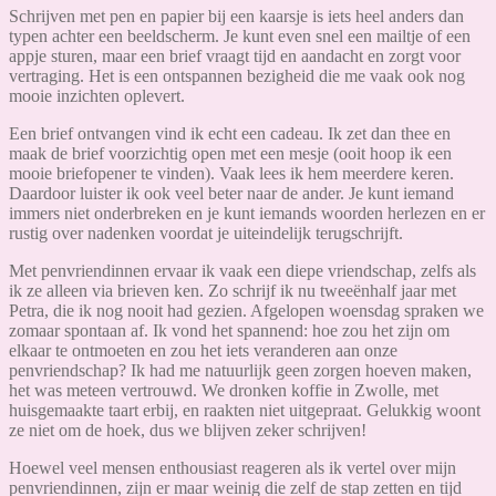
Schrijven met pen en papier bij een kaarsje is iets heel anders dan
typen achter een beeldscherm. Je kunt even snel een mailtje of een
appje sturen, maar een brief vraagt tijd en aandacht en zorgt voor
vertraging. Het is een ontspannen bezigheid die me vaak ook nog
mooie inzichten oplevert.
Een brief ontvangen vind ik echt een cadeau. Ik zet dan thee en
maak de brief voorzichtig open met een mesje (ooit hoop ik een
mooie briefopener te vinden). Vaak lees ik hem meerdere keren.
Daardoor luister ik ook veel beter naar de ander. Je kunt iemand
immers niet onderbreken en je kunt iemands woorden herlezen en er
rustig over nadenken voordat je uiteindelijk terugschrijft.
Met penvriendinnen ervaar ik vaak een diepe vriendschap, zelfs als
ik ze alleen via brieven ken. Zo schrijf ik nu tweeënhalf jaar met
Petra, die ik nog nooit had gezien. Afgelopen woensdag spraken we
zomaar spontaan af. Ik vond het spannend: hoe zou het zijn om
elkaar te ontmoeten en zou het iets veranderen aan onze
penvriendschap? Ik had me natuurlijk geen zorgen hoeven maken,
het was meteen vertrouwd. We dronken koffie in Zwolle, met
huisgemaakte taart erbij, en raakten niet uitgepraat. Gelukkig woont
ze niet om de hoek, dus we blijven zeker schrijven!
Hoewel veel mensen enthousiast reageren als ik vertel over mijn
penvriendinnen, zijn er maar weinig die zelf de stap zetten en tijd