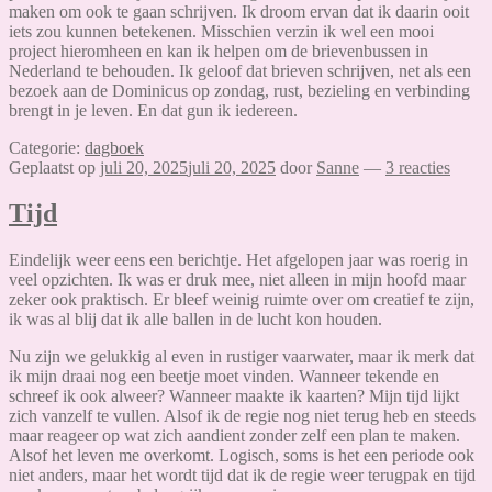
maken om ook te gaan schrijven. Ik droom ervan dat ik daarin ooit
iets zou kunnen betekenen. Misschien verzin ik wel een mooi
project hieromheen en kan ik helpen om de brievenbussen in
Nederland te behouden. Ik geloof dat brieven schrijven, net als een
bezoek aan de Dominicus op zondag, rust, bezieling en verbinding
brengt in je leven. En dat gun ik iedereen.
Categorie:
dagboek
Geplaatst op
juli 20, 2025
juli 20, 2025
door
Sanne
—
3 reacties
Tijd
Eindelijk weer eens een berichtje. Het afgelopen jaar was roerig in
veel opzichten. Ik was er druk mee, niet alleen in mijn hoofd maar
zeker ook praktisch. Er bleef weinig ruimte over om creatief te zijn,
ik was al blij dat ik alle ballen in de lucht kon houden.
Nu zijn we gelukkig al even in rustiger vaarwater, maar ik merk dat
ik mijn draai nog een beetje moet vinden. Wanneer tekende en
schreef ik ook alweer? Wanneer maakte ik kaarten? Mijn tijd lijkt
zich vanzelf te vullen. Alsof ik de regie nog niet terug heb en steeds
maar reageer op wat zich aandient zonder zelf een plan te maken.
Alsof het leven me overkomt. Logisch, soms is het een periode ook
niet anders, maar het wordt tijd dat ik de regie weer terugpak en tijd