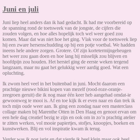
Juni en juli
Juni liep heel anders dan ik had gedacht. Ik had me voorbereid op
de spanning rond de toetsweek van de jongste, de cijfers die
zouden volgen, en hoe alles hopelijk toch wel weer goed zou
komen. Maar dat was niet hoe het ging. Vlak voor de toetsweek liep
hij een zware hersenschudding op bij een potje voetbal. We hadden
ineens hele andere zorgen. Grotere. Of zijn kortetermijngeheugen
het weer zou gaan doen en hoe lang hij misselijk zou blijven en
hoofdpijn zou houden. Het herstel ging de eerste weken tergend
langzaam, maar nu gaat het gelukkig weer aardig goed. Wat een
opluchting.
Ik zwom heel veel in het buitenbad in juni. Mocht daarom een
prachtige nieuwe bikini kopen van mezelf (rood-roze-oranje-
zeegroen geruit) die ik nog maar één keer heb aangehad omdat-ie
gewoonweg te mooi is. Af en toe kijk ik er even naar en dan trek ik
toch mijn oude weer aan. Ik ging een zondag naar een masterclass
collage maken bij Marenthe Otten in Den Haag en genoot ervan om
een hele dag creatief bezig te zijn en ook om in zo’n prachtig atelier
te zitten werken, vol mooie papiertjes, stofjes, knoopjes, boeken en
kunstwerken. Blij en vol inspiratie kwam ik terug.
Verder was ik nog jarig en dat vierde ik heel klein maar ook heel