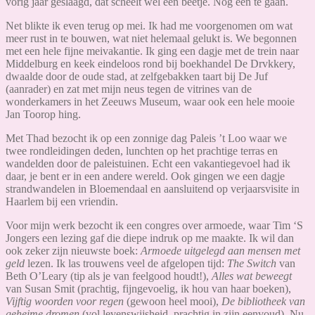
vorig jaar geslaagd, dat scheelt wel een beetje. Nog één te gaan.
Net blikte ik even terug op mei. Ik had me voorgenomen om wat
meer rust in te bouwen, wat niet helemaal gelukt is. We begonnen
met een hele fijne meivakantie. Ik ging een dagje met de trein naar
Middelburg en keek eindeloos rond bij boekhandel De Drvkkery,
dwaalde door de oude stad, at zelfgebakken taart bij De Juf
(aanrader) en zat met mijn neus tegen de vitrines van de
wonderkamers in het Zeeuws Museum, waar ook een hele mooie
Jan Toorop hing.
Met Thad bezocht ik op een zonnige dag Paleis ’t Loo waar we
twee rondleidingen deden, lunchten op het prachtige terras en
wandelden door de paleistuinen. Echt een vakantiegevoel had ik
daar, je bent er in een andere wereld. Ook gingen we een dagje
strandwandelen in Bloemendaal en aansluitend op verjaarsvisite in
Haarlem bij een vriendin.
Voor mijn werk bezocht ik een congres over armoede, waar Tim ‘S
Jongers een lezing gaf die diepe indruk op me maakte. Ik wil dan
ook zeker zijn nieuwste boek:
Armoede uitgelegd aan mensen met
geld
lezen. Ik las trouwens veel de afgelopen tijd:
The Switch
van
Beth O’Leary (tip als je van feelgood houdt!),
Alles wat beweegt
van Susan Smit (prachtig, fijngevoelig, ik hou van haar boeken),
Vijftig woorden voor regen
(gewoon heel mooi),
De bibliotheek van
geheime dromen
(vol levenswijsheid, prachtig in zijn eenvoud). Nu