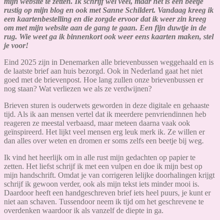
mijn website te zetten. Ik schrijf wel veel, maar het is een beetje
rustig op mijn blog en ook met Sanne Schildert. Vandaag kreeg ik
een kaartenbestelling en die zorgde ervoor dat ik weer zin kreeg
om met mijn website aan de gang te gaan. Een fijn duwtje in de
rug. Wie weet ga ik binnenkort ook weer eens kaarten maken, stel
je voor!
Eind 2025 zijn in Denemarken alle brievenbussen weggehaald en is
de laatste brief aan huis bezorgd. Ook in Nederland gaat het niet
goed met de brievenpost. Hoe lang zullen onze brievenbussen er
nog staan? Wat verliezen we als ze verdwijnen?
Brieven sturen is ouderwets geworden in deze digitale en gehaaste
tijd. Als ik aan mensen vertel dat ik meerdere penvriendinnen heb
reageren ze meestal verbaasd, maar meteen daarna vaak ook
geïnspireerd. Het lijkt veel mensen erg leuk merk ik. Ze willen er
dan alles over weten en dromen er soms zelfs een beetje bij weg.
Ik vind het heerlijk om in alle rust mijn gedachten op papier te
zetten. Het liefst schrijf ik met een vulpen en doe ik mijn best op
mijn handschrift. Omdat je van corrigeren lelijke doorhalingen krijgt
schrijf ik gewoon verder, ook als mijn tekst iets minder mooi is.
Daardoor heeft een handgeschreven brief iets heel puurs, je kunt er
niet aan schaven. Tussendoor neem ik tijd om het geschrevene te
overdenken waardoor ik als vanzelf de diepte in ga.