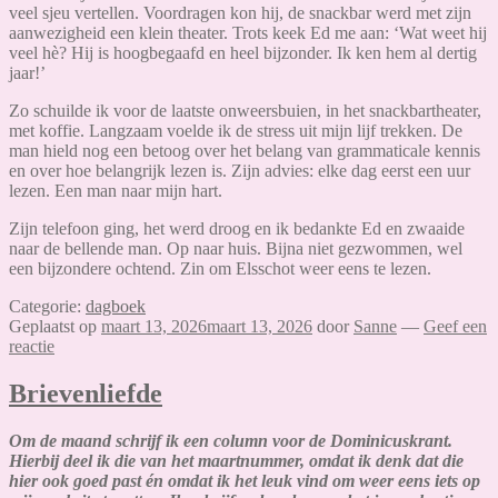
veel sjeu vertellen. Voordragen kon hij, de snackbar werd met zijn
aanwezigheid een klein theater. Trots keek Ed me aan: ‘Wat weet hij
veel hè? Hij is hoogbegaafd en heel bijzonder. Ik ken hem al dertig
jaar!’
Zo schuilde ik voor de laatste onweersbuien, in het snackbartheater,
met koffie. Langzaam voelde ik de stress uit mijn lijf trekken. De
man hield nog een betoog over het belang van grammaticale kennis
en over hoe belangrijk lezen is. Zijn advies: elke dag eerst een uur
lezen. Een man naar mijn hart.
Zijn telefoon ging, het werd droog en ik bedankte Ed en zwaaide
naar de bellende man. Op naar huis. Bijna niet gezwommen, wel
een bijzondere ochtend. Zin om Elsschot weer eens te lezen.
Categorie:
dagboek
Geplaatst op
maart 13, 2026
maart 13, 2026
door
Sanne
—
Geef een
reactie
Brievenliefde
Om de maand schrijf ik een column voor de Dominicuskrant.
Hierbij deel ik die van het maartnummer, omdat ik denk dat die
hier ook goed past én omdat ik het leuk vind om weer eens iets op