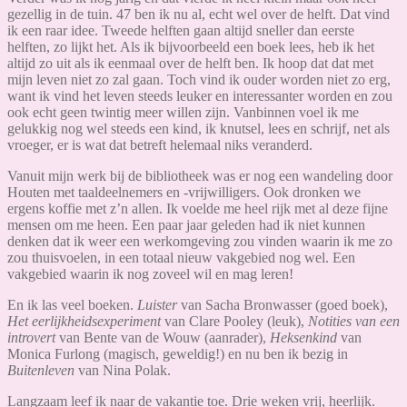
gezellig in de tuin. 47 ben ik nu al, echt wel over de helft. Dat vind
ik een raar idee. Tweede helften gaan altijd sneller dan eerste
helften, zo lijkt het. Als ik bijvoorbeeld een boek lees, heb ik het
altijd zo uit als ik eenmaal over de helft ben. Ik hoop dat dat met
mijn leven niet zo zal gaan. Toch vind ik ouder worden niet zo erg,
want ik vind het leven steeds leuker en interessanter worden en zou
ook echt geen twintig meer willen zijn. Vanbinnen voel ik me
gelukkig nog wel steeds een kind, ik knutsel, lees en schrijf, net als
vroeger, er is wat dat betreft helemaal niks veranderd.
Vanuit mijn werk bij de bibliotheek was er nog een wandeling door
Houten met taaldeelnemers en -vrijwilligers. Ook dronken we
ergens koffie met z’n allen. Ik voelde me heel rijk met al deze fijne
mensen om me heen. Een paar jaar geleden had ik niet kunnen
denken dat ik weer een werkomgeving zou vinden waarin ik me zo
zou thuisvoelen, in een totaal nieuw vakgebied nog wel. Een
vakgebied waarin ik nog zoveel wil en mag leren!
En ik las veel boeken.
Luister
van Sacha Bronwasser (goed boek),
Het eerlijkheidsexperiment
van Clare Pooley (leuk),
Notities van een
introvert
van Bente van de Wouw (aanrader),
Heksenkind
van
Monica Furlong (magisch, geweldig!) en nu ben ik bezig in
Buitenleven
van Nina Polak.
Langzaam leef ik naar de vakantie toe. Drie weken vrij, heerlijk.