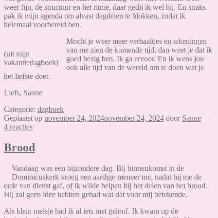
weer fijn, de structuur en het ritme, daar gedij ik wel bij. En straks
pak ik mijn agenda om alvast dagdelen te blokken, zodat ik
helemaal voorbereid ben.
Mocht je weer meer verhaaltjes en tekeningen
van me zien de komende tijd, dan weet je dat ik
(uit mijn
goed bezig ben. Ik ga ervoor. En ik wens jou
vakantiedagboek)
ook alle tijd van de wereld om te doen wat je
het liefste doet.
Liefs, Sanne
Categorie:
dagboek
Geplaatst op
november 24, 2024
november 24, 2024
door
Sanne
—
4 reacties
Brood
Vandaag was een bijzondere dag. Bij binnenkomst in de
Dominicuskerk vroeg een aardige meneer me, nadat hij me de
orde van dienst gaf, of ik wilde helpen bij het delen van het brood.
Hij zal geen idee hebben gehad wat dat voor mij betekende.
Als klein meisje had ik al iets met geloof. Ik kwam op de