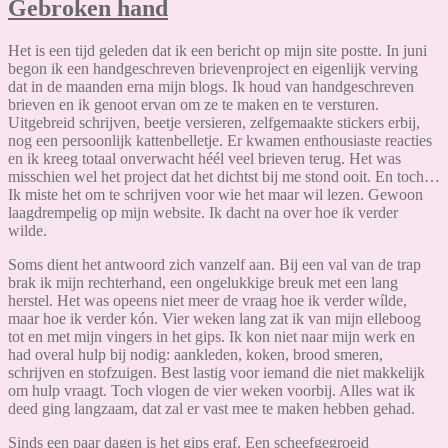
Gebroken hand
Het is een tijd geleden dat ik een bericht op mijn site postte. In juni
begon ik een handgeschreven brievenproject en eigenlijk verving
dat in de maanden erna mijn blogs. Ik houd van handgeschreven
brieven en ik genoot ervan om ze te maken en te versturen.
Uitgebreid schrijven, beetje versieren, zelfgemaakte stickers erbij,
nog een persoonlijk kattenbelletje. Er kwamen enthousiaste reacties
en ik kreeg totaal onverwacht héél veel brieven terug. Het was
misschien wel het project dat het dichtst bij me stond ooit. En toch…
Ik miste het om te schrijven voor wie het maar wil lezen. Gewoon
laagdrempelig op mijn website. Ik dacht na over hoe ik verder
wilde.
Soms dient het antwoord zich vanzelf aan. Bij een val van de trap
brak ik mijn rechterhand, een ongelukkige breuk met een lang
herstel. Het was opeens niet meer de vraag hoe ik verder wílde,
maar hoe ik verder kón. Vier weken lang zat ik van mijn elleboog
tot en met mijn vingers in het gips. Ik kon niet naar mijn werk en
had overal hulp bij nodig: aankleden, koken, brood smeren,
schrijven en stofzuigen. Best lastig voor iemand die niet makkelijk
om hulp vraagt. Toch vlogen de vier weken voorbij. Alles wat ik
deed ging langzaam, dat zal er vast mee te maken hebben gehad.
Sinds een paar dagen is het gips eraf. Een scheefgegroeid