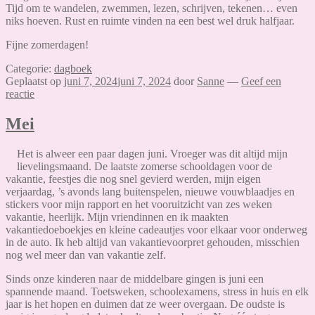
Tijd om te wandelen, zwemmen, lezen, schrijven, tekenen… even
niks hoeven. Rust en ruimte vinden na een best wel druk halfjaar.
Fijne zomerdagen!
Categorie:
dagboek
Geplaatst op
juni 7, 2024
juni 7, 2024
door
Sanne
—
Geef een
reactie
Mei
Het is alweer een paar dagen juni. Vroeger was dit altijd mijn
lievelingsmaand. De laatste zomerse schooldagen voor de
vakantie, feestjes die nog snel gevierd werden, mijn eigen
verjaardag, ’s avonds lang buitenspelen, nieuwe vouwblaadjes en
stickers voor mijn rapport en het vooruitzicht van zes weken
vakantie, heerlijk. Mijn vriendinnen en ik maakten
vakantiedoeboekjes en kleine cadeautjes voor elkaar voor onderweg
in de auto. Ik heb altijd van vakantievoorpret gehouden, misschien
nog wel meer dan van vakantie zelf.
Sinds onze kinderen naar de middelbare gingen is juni een
spannende maand. Toetsweken, schoolexamens, stress in huis en elk
jaar is het hopen en duimen dat ze weer overgaan. De oudste is