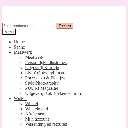
Ga
Ga
door
naar
naar
de
navigatie
inhoud
Zoeken
Zoeken
naar:
Menu
Home
Sanne
Maatwerk
Maatwerk
Persoonlijke illustraties
Uitgeverij Karmijn
Livin’ Ontwerpbureau
Potzz enzo & Pientjes
Style Photography
PUUR! Magazine
Uitgeverij KokBoekencentrum
Winkel
Winkel
Winkelmand
Afrekenen
Mijn account
Verzending en retouren