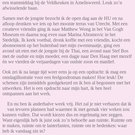
een teammiddag bij de Veldkeuken in Amelisweerd. Leuk zo’n
afwisselende baan.
Samen met de jongste bezocht ik de open dag aan de HU en na
afloop dronken we iets op het mooiste terras van Utrecht. Met een
creatieve vriendin ging ik naar Matthew Wong in het Van Gogh
Museum en daarna nog even naar Marina Abramovic in het
Stedelijk. Ik keek voetbal, dronk koffie met een vriendin, kocht een
abonnement op het buitenbad met mijn zwemmaatje, ging een
avond uit eten met de jongste bij de Thai, een avond naar Stef Bos
met de oudste en mijn moeder, een dagje naar Den Haag met mezelf
én we vierden de verjaardagen van oudste zoon en manlief.
Ook zei ik na lange tijd weer eens ja op een opdracht: ik mag een
omslagillustratie voor een feelgoodroman maken! Hoe leuk! De
schetsen zijn inmiddels goedgekeurd en ik ben al begonnen met het
uitwerken. Het is een opdracht naar mijn hart, ik ben heel
ontspannen aan het werk.
En nu ben ik anderhalve week vrij. Het zal je niet verbazen dat ik
van tevoren plannen had waarmee ik met gemak vier weken zou
kunnen vullen. Dat wordt kiezen dus en regelmatig nee zeggen.
Want eigenlijk heb ik juist ook zo’n behoefte aan ruimte. Ruimte om
te maken, ruimte om te lanterfanten, ruimte om te bedenken: waar
heb ik vandaag zin in?