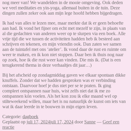
nog meer van! We wandelden in de mooie omgeving. Ook deden
we veel meditaties en yin-yoga, allemaal buiten in de tuin. Deze
dingen zullen zeker ook aan mijn lege hoofd hebben bijgedragen.
Ik had van alles te lezen mee, maar merkte dat ik er geen behoefte
aan had. Ik vond het fijner om echt met mezelf te zijn, in plaats van
al die gedachten van anderen weer op te slurpen via een boek. Alle
vrije tijd die we tussen de activiteiten hadden heb ik besteed aan
schrijven en tekenen, en mijn vriendin ook. Dan zaten we samen
aan de tuintafel met ons ‘atelier’. Ik vond daar de rust en ruimte om
weer te maken, en ik kon niet stoppen. Daar ben ik thuis nog naar
op zoek, hoe ik die rust weer kan vinden. Die mis ik. (Dat is een
terugkerend thema in deze verhaaltjes dit jaar…)
Bij het afscheid op zondagmiddag gaven we elkaar spontaan dikke
knuffels. Zonder dat we hadden gesproken was er verbinding
ontstaan. Daarvoor hoef je dus niet per se te praten. Ik ging
compleet ontspannen naar huis, wist zelfs niet dat ik me zo
ontspannen kón voelen. Als het kon zou ik elke maand wel op
stilteweekend willen, maar het is nu natuurlijk de kunst om iets van
wat ik daar leerde in te bouwen in mijn eigen leven.
Categorie:
dagboek
Geplaatst op
juli 17, 2024
juli 17, 2024
door
Sanne
—
Geef een
reactie