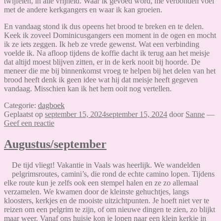
twijfelen, in alle vrijheid. Waar ik gevoed word, me verbonden voel
met de andere kerkgangers en waar ik kan groeien.
En vandaag stond ik dus opeens het brood te breken en te delen.
Keek ik zoveel Dominicusgangers een moment in de ogen en mocht
ik ze iets zeggen. Ik heb ze vrede gewenst. Wat een verbinding
voelde ik. Na afloop tijdens de koffie dacht ik terug aan het meisje
dat altijd moest blijven zitten, er in de kerk nooit bij hoorde. De
meneer die me bij binnenkomst vroeg te helpen bij het delen van het
brood heeft denk ik geen idee wat hij dat meisje heeft gegeven
vandaag. Misschien kan ik het hem ooit nog vertellen.
Categorie:
dagboek
Geplaatst op
september 15, 2024
september 15, 2024
door
Sanne
—
Geef een reactie
Augustus/september
De tijd vliegt! Vakantie in Vaals was heerlijk. We wandelden
pelgrimsroutes, camini’s, die rond de echte camino lopen. Tijdens
elke route kun je zelfs ook een stempel halen en ze zo allemaal
verzamelen. We kwamen door de kleinste gehuchtjes, langs
kloosters, kerkjes en de mooiste uitzichtpunten. Je hoeft niet ver te
reizen om een pelgrim te zijn, of om nieuwe dingen te zien, zo blijkt
maar weer. Vanaf ons huisje kon je lopen naar een klein kerkje in