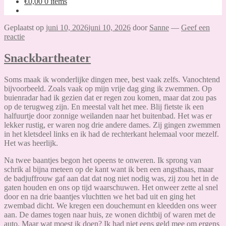
€
0,00
0 items
Geplaatst op
juni 10, 2026
juni 10, 2026
door
Sanne
—
Geef een
reactie
Snackbartheater
Soms maak ik wonderlijke dingen mee, best vaak zelfs. Vanochtend
bijvoorbeeld. Zoals vaak op mijn vrije dag ging ik zwemmen. Op
buienradar had ik gezien dat er regen zou komen, maar dat zou pas
op de terugweg zijn. En meestal valt het mee. Blij fietste ik een
halfuurtje door zonnige weilanden naar het buitenbad. Het was er
lekker rustig, er waren nog drie andere dames. Zij gingen zwemmen
in het kletsdeel links en ik had de rechterkant helemaal voor mezelf.
Het was heerlijk.
Na twee baantjes begon het opeens te onweren. Ik sprong van
schrik al bijna meteen op de kant want ik ben een angsthaas, maar
de badjuffrouw gaf aan dat dat nog niet nodig was, zij zou het in de
gaten houden en ons op tijd waarschuwen. Het onweer zette al snel
door en na drie baantjes vluchtten we het bad uit en ging het
zwembad dicht. We kregen een douchemunt en kleedden ons weer
aan. De dames togen naar huis, ze wonen dichtbij of waren met de
auto. Maar wat moest ik doen? Ik had niet eens geld mee om ergens