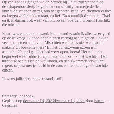
Op een zondag gingen we op bezoek bij Thieu zijn vriendin op
de schapenboerderij. Ik gaf daar een schattig lammetje de fles,
knuffelde schapen en zag hun net geboren katje. We dronken er thee
en kregen zelfgebakken taart, zo lief! En natuurlijk droomden Thad
en ik er daarna ook weer van om op een boerderij wonen! Heerlijk,
die ruimte!
Maart was een mooie maand. Een maand waarin ik alles weer goed
op de rit kreeg. Ik hoop daar in april vervolg aan te geven. Lekker
veel tekenen en schrijven. Misschien weer eens nieuwe kaarten
maken? Of boekenleggers? En het buitenzwemseizoen is in
aantocht: 20 april gaat het bad weer open, hoera! Het zal in het
begin wel weer bibberen zijn, maar toch kan ik niet wachten. Dat
turquoise bad tussen de weilanden, en dan zwemmen terwijl het
regent, of juist met je hoofd in de zon, en het prachtige fietstochtje
erheen.
Ik wens jullie een mooie maand april!
Categorie:
dagboek
Geplaatst op
december 18, 2023
december 18, 2023
door
Sanne
—
6 reacties