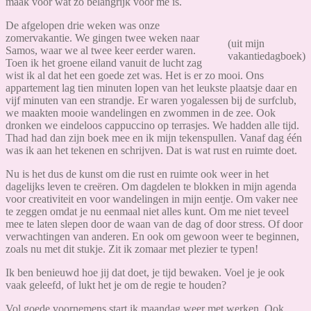
maak voor wat zo belangrijk voor me is.
De afgelopen drie weken was onze
zomervakantie. We gingen twee weken naar
(uit mijn
Samos, waar we al twee keer eerder waren.
vakantiedagboek)
Toen ik het groene eiland vanuit de lucht zag
wist ik al dat het een goede zet was. Het is er zo mooi. Ons
appartement lag tien minuten lopen van het leukste plaatsje daar en
vijf minuten van een strandje. Er waren yogalessen bij de surfclub,
we maakten mooie wandelingen en zwommen in de zee. Ook
dronken we eindeloos cappuccino op terrasjes. We hadden alle tijd.
Thad had dan zijn boek mee en ik mijn tekenspullen. Vanaf dag één
was ik aan het tekenen en schrijven. Dat is wat rust en ruimte doet.
Nu is het dus de kunst om die rust en ruimte ook weer in het
dagelijks leven te creëren. Om dagdelen te blokken in mijn agenda
voor creativiteit en voor wandelingen in mijn eentje. Om vaker nee
te zeggen omdat je nu eenmaal niet alles kunt. Om me niet teveel
mee te laten slepen door de waan van de dag of door stress. Of door
verwachtingen van anderen. En ook om gewoon weer te beginnen,
zoals nu met dit stukje. Zit ik zomaar met plezier te typen!
Ik ben benieuwd hoe jij dat doet, je tijd bewaken. Voel je je ook
vaak geleefd, of lukt het je om de regie te houden?
Vol goede voornemens start ik maandag weer met werken. Ook