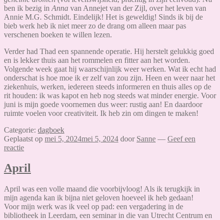
ben ik bezig in
Anna
van Annejet van der Zijl, over het leven van
Annie M.G. Schmidt. Eindelijk! Het is geweldig! Sinds ik bij de
bieb werk heb ik niet meer zo de drang om alleen maar pas
verschenen boeken te willen lezen.
Verder had Thad een spannende operatie. Hij herstelt gelukkig goed
en is lekker thuis aan het rommelen en fitter aan het worden.
Volgende week gaat hij waarschijnlijk weer werken. Wat ik echt had
onderschat is hoe moe ik er zelf van zou zijn. Heen en weer naar het
ziekenhuis, werken, iedereen steeds informeren en thuis alles op de
rit houden: ik was kapot en heb nog steeds wat minder energie. Voor
juni is mijn goede voornemen dus weer: rustig aan! En daardoor
ruimte voelen voor creativiteit. Ik heb zin om dingen te maken!
Categorie:
dagboek
Geplaatst op
mei 5, 2024
mei 5, 2024
door
Sanne
—
Geef een
reactie
April
April was een volle maand die voorbijvloog! Als ik terugkijk in
mijn agenda kan ik bijna niet geloven hoeveel ik heb gedaan!
Voor mijn werk was ik veel op pad: een vergadering in de
bibliotheek in Leerdam, een seminar in die van Utrecht Centrum en