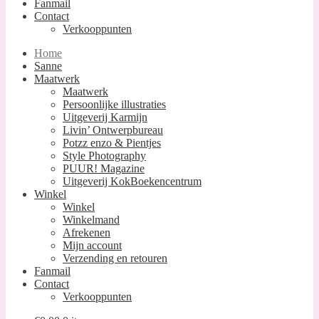
Fanmail
Contact
Verkooppunten
Home
Sanne
Maatwerk
Maatwerk
Persoonlijke illustraties
Uitgeverij Karmijn
Livin’ Ontwerpbureau
Potzz enzo & Pientjes
Style Photography
PUUR! Magazine
Uitgeverij KokBoekencentrum
Winkel
Winkel
Winkelmand
Afrekenen
Mijn account
Verzending en retouren
Fanmail
Contact
Verkooppunten