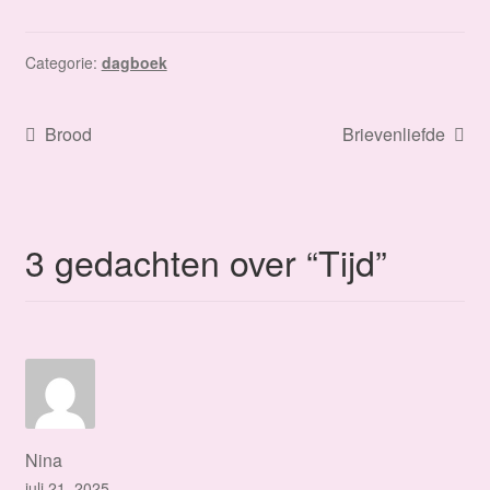
Categorie:
dagboek
Bericht
Vorig
Volgend
Brood
Brievenliefde
bericht:
bericht:
navigatie
3 gedachten over “
Tijd
”
Nina
juli 21, 2025