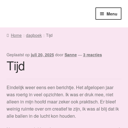
Ga
Ga
Menu
door
naar
naar
de
Home
navigatie
inhoud
Home
dagboek
Tijd
Sanne
Geplaatst op
juli 20, 2025
door
Sanne
—
3 reacties
Subme
Maatwerk
Tijd
uitvou
Subme
Winkel
uitvou
Eindelijk weer eens een berichtje. Het afgelopen jaar
Fanmail
was roerig in veel opzichten. Ik was er druk mee, niet
alleen in mijn hoofd maar zeker ook praktisch. Er bleef
Subme
Contact
weinig ruimte over om creatief te zijn, ik was al blij dat ik
uitvou
alle ballen in de lucht kon houden.