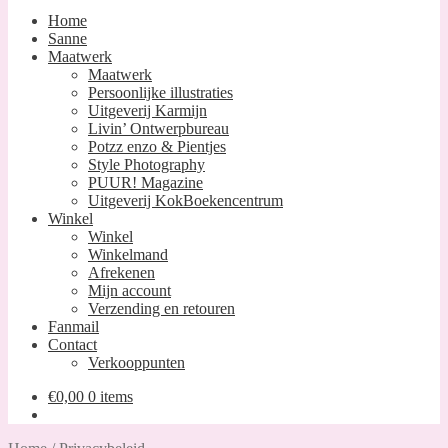
Home
Sanne
Maatwerk
Maatwerk
Persoonlijke illustraties
Uitgeverij Karmijn
Livin’ Ontwerpbureau
Potzz enzo & Pientjes
Style Photography
PUUR! Magazine
Uitgeverij KokBoekencentrum
Winkel
Winkel
Winkelmand
Afrekenen
Mijn account
Verzending en retouren
Fanmail
Contact
Verkooppunten
€
0,00
0 items