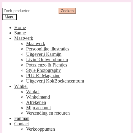
Ga
Ga
door
naar
Zoeken
Zoeken
naar
de
naar:
Menu
navigatie
inhoud
Home
Sanne
Maatwerk
Maatwerk
Persoonlijke illustraties
Uitgeverij Karmijn
Livin’ Ontwerpbureau
Potzz enzo & Pientjes
Style Photography
PUUR! Magazine
Uitgeverij KokBoekencentrum
Winkel
Winkel
Winkelmand
Afrekenen
Mijn account
Verzending en retouren
Fanmail
Contact
Verkooppunten