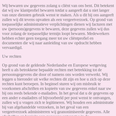
Wij bewaren uw gegevens zolang u cliënt van ons bent. Dit betekent
dat wij uw klantprofiel bewaren totdat u aangeeft dat u niet langer
van onze diensten gebruik wenst te maken. Als u dit bij ons aangeeft
zullen wij dit tevens opvatten als een vergeetverzoek. Op grond van
toepasselijke administratieve verplichtingen dienen wij facturen met
uw (persoons)gegevens te bewaren, deze gegevens zullen wij dus
voor zolang de toepasselijke termijn loopt bewaren. Medewerkers
hebben echter geen toegang meer tot uw cliëntprofiel en
documenten die wij naar aanleiding van uw opdracht hebben
vervaardigd.
Uw rechten
Op grond van de geldende Nederlandse en Europese wetgeving
heeft u als betrokkene bepaalde rechten met betrekking tot de
persoonsgegevens die door of namens ons worden verwerkt. Wij
leggen u hieronder uit welke rechten dit zijn en hoe u zich op deze
rechten kunt beroepen. In beginsel sturen wij om misbruik te
voorkomen afschriften en kopieën van uw gegevens enkel naar uw
bij ons reeds bekende e-mailadres. In het geval dat u de gegevens op
een ander e-mailadres of bijvoorbeeld per post wenst te ontvangen,
zullen wij u vragen zich te legitimeren. Wij houden een administratie
bij van afgehandelde verzoeken, in het geval van een
vergeetverzoek administreren wij geanonimiseerde gegevens. Alle