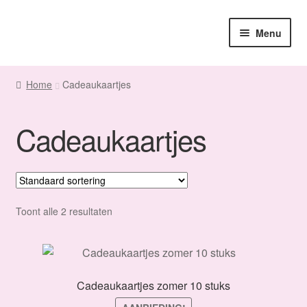
Ga
Ga
Menu
door
naar
naar
de
Home
navigatie
inhoud
Home
Cadeaukaartjes
Sanne
Cadeaukaartjes
Subme
Maatwerk
uitvou
Subme
Winkel
uitvou
Fanmail
Toont alle 2 resultaten
Subme
Contact
uitvou
Cadeaukaartjes zomer 10 stuks