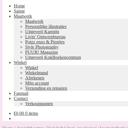
Home
Sanne
Maatwerk
Maatwerk
Persoonlijke illustraties
Uitgeverij Karmijn
Livin’ Ontwerpbureau
Potzz enzo & Pientjes
Style Photography
PUUR! Magazine
Uitgeverij KokBoekencentrum
Winkel
Winkel
Winkelmand
Afrekenen
Mijn account
Verzending en retouren
Fanmail
Contact
Verkooppunten
€
0,00
0 items