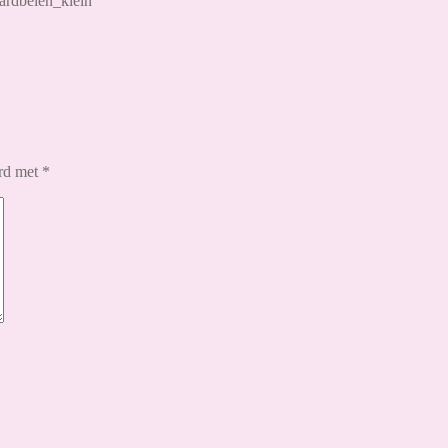
aardbeien_klein
erd met
*