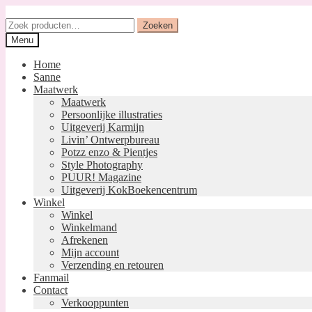
Ga
Ga
door
naar
Zoeken
Zoeken
naar
de
naar:
Menu
navigatie
inhoud
Home
Sanne
Maatwerk
Maatwerk
Persoonlijke illustraties
Uitgeverij Karmijn
Livin’ Ontwerpbureau
Potzz enzo & Pientjes
Style Photography
PUUR! Magazine
Uitgeverij KokBoekencentrum
Winkel
Winkel
Winkelmand
Afrekenen
Mijn account
Verzending en retouren
Fanmail
Contact
Verkooppunten