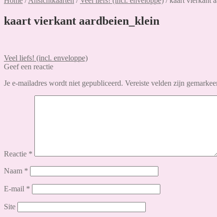
Home
/
Ansichtkaarten
/
Veel liefs! (incl. enveloppe)
/
kaart vierkant 
kaart vierkant aardbeien_klein
Bericht
Vorig
Veel liefs! (incl. enveloppe)
bericht:
Geef een reactie
navigatie
Je e-mailadres wordt niet gepubliceerd.
Vereiste velden zijn gemarke
Reactie
*
Naam
*
E-mail
*
Site