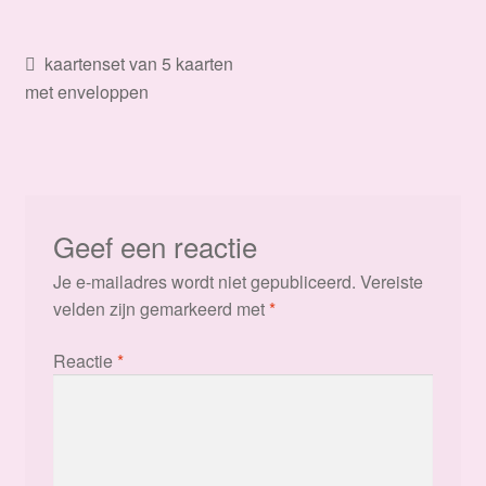
Bericht
Vorig
kaartenset van 5 kaarten
bericht:
met enveloppen
navigatie
Geef een reactie
Je e-mailadres wordt niet gepubliceerd.
Vereiste
velden zijn gemarkeerd met
*
Reactie
*