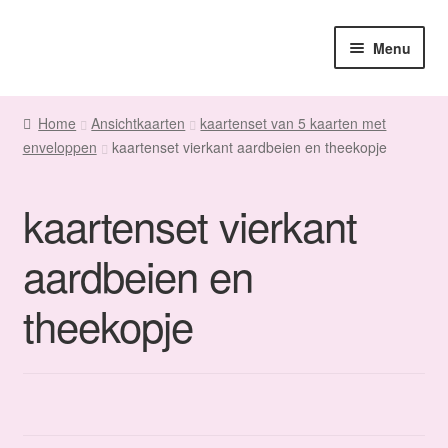
Ga
Ga
Menu
door
naar
naar
de
Home
navigatie
inhoud
Home
Ansichtkaarten
kaartenset van 5 kaarten met
enveloppen
kaartenset vierkant aardbeien en theekopje
Sanne
Subme
Maatwerk
kaartenset vierkant
uitvou
Subme
Winkel
aardbeien en
uitvou
theekopje
Fanmail
Subme
Contact
uitvou