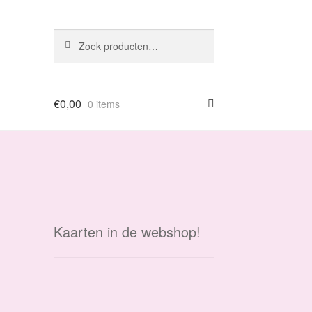
Zoeken
Zoeken
naar:
€
0,00
0 items
Kaarten in de webshop!