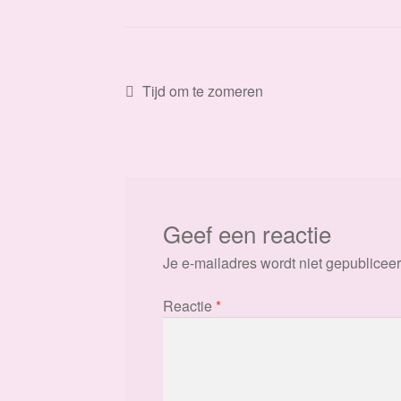
Bericht
Vorig
Tijd om te zomeren
bericht:
navigatie
Geef een reactie
Je e-mailadres wordt niet gepubliceer
Reactie
*