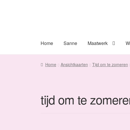
Ga
Ga
door
naar
naar
de
navigatie
inhoud
Home
Sanne
Maatwerk
W
Home
Ansichtkaarten
Tijd om te zomeren
tijd om te zomere