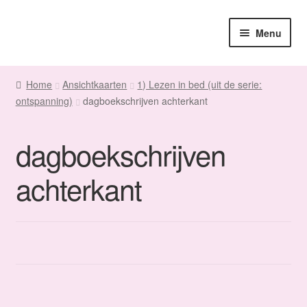
Ga
Ga
Menu
door
naar
naar
de
Home
navigatie
inhoud
Home
Ansichtkaarten
1) Lezen in bed (uit de serie:
ontspanning)
dagboekschrijven achterkant
Sanne
Subme
Maatwerk
dagboekschrijven
uitvou
Subme
Winkel
achterkant
uitvou
Fanmail
Subme
Contact
uitvou