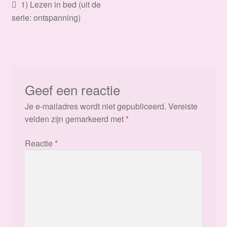
Bericht
Vorig
1) Lezen in bed (uit de
bericht:
serie: ontspanning)
navigatie
Geef een reactie
Je e-mailadres wordt niet gepubliceerd.
Vereiste
velden zijn gemarkeerd met
*
Reactie
*