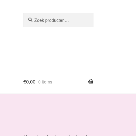
Zoeken
Zoeken
naar:
€
0,00
0 items