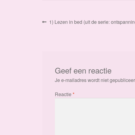
Bericht
Vorig
1) Lezen in bed (uit de serie: ontspannin
bericht:
navigatie
Geef een reactie
Je e-mailadres wordt niet gepubliceer
Reactie
*