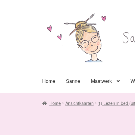
Ga
Ga
door
naar
naar
de
navigatie
inhoud
Home
Sanne
Maatwerk
W
Home
Ansichtkaarten
1) Lezen in bed (ui