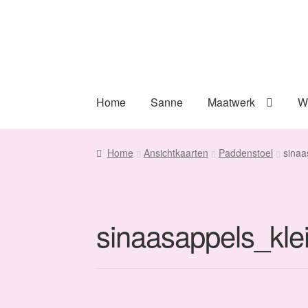
Ga
Ga
door
naar
naar
de
navigatie
inhoud
Home
Sanne
Maatwerk
W
Home
Ansichtkaarten
Paddenstoel
sinaa
sinaasappels_kle