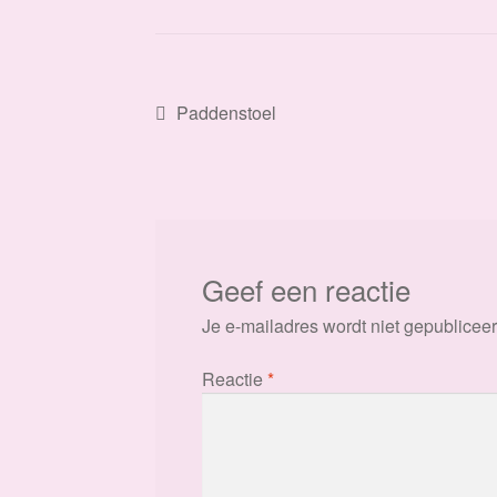
Bericht
Vorig
Paddenstoel
bericht:
navigatie
Geef een reactie
Je e-mailadres wordt niet gepubliceer
Reactie
*