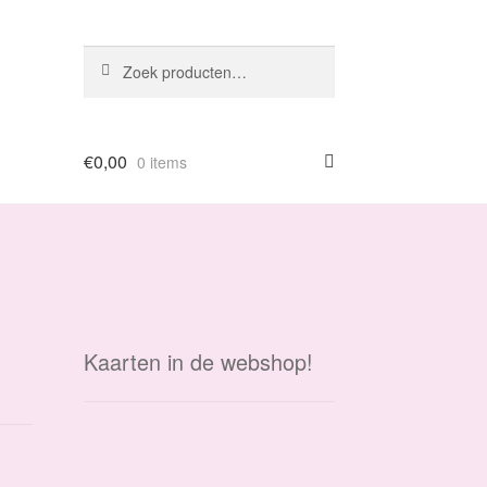
Zoeken
Zoeken
naar:
€
0,00
0 items
Kaarten in de webshop!