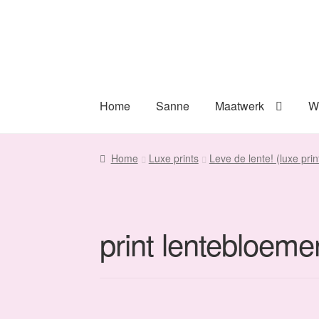
Ga
Ga
door
naar
naar
de
navigatie
inhoud
Home
Sanne
Maatwerk
W
Home
Luxe prints
Leve de lente! (luxe pri
print lentebloemen 