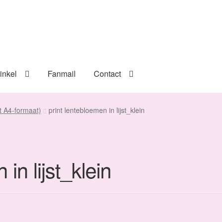
inkel
Fanmail
Contact
nt A4-formaat)
print lentebloemen in lijst_klein
in lijst_klein