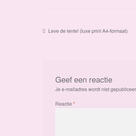
Bericht
Vorig
Leve de lente! (luxe print A4-formaat)
bericht:
navigatie
Geef een reactie
Je e-mailadres wordt niet gepubliceer
Reactie
*