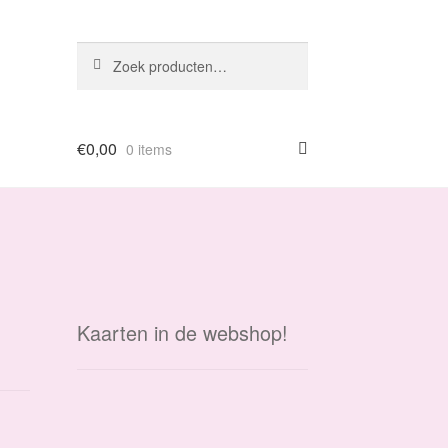
Zoeken
Zoeken
naar:
€
0,00
0 items
Kaarten in de webshop!