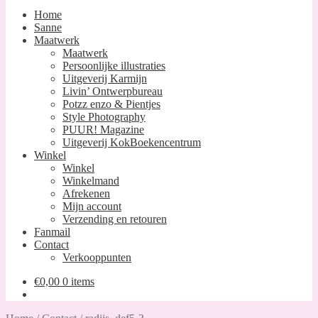
Home
Sanne
Maatwerk
Maatwerk
Persoonlijke illustraties
Uitgeverij Karmijn
Livin’ Ontwerpbureau
Potzz enzo & Pientjes
Style Photography
PUUR! Magazine
Uitgeverij KokBoekencentrum
Winkel
Winkel
Winkelmand
Afrekenen
Mijn account
Verzending en retouren
Fanmail
Contact
Verkooppunten
€
0,00
0 items