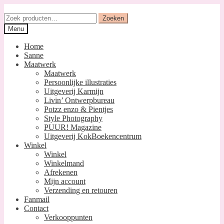
Ga
Ga
door
naar
Zoeken
Zoeken
naar
de
naar:
Menu
navigatie
inhoud
Home
Sanne
Maatwerk
Maatwerk
Persoonlijke illustraties
Uitgeverij Karmijn
Livin’ Ontwerpbureau
Potzz enzo & Pientjes
Style Photography
PUUR! Magazine
Uitgeverij KokBoekencentrum
Winkel
Winkel
Winkelmand
Afrekenen
Mijn account
Verzending en retouren
Fanmail
Contact
Verkooppunten