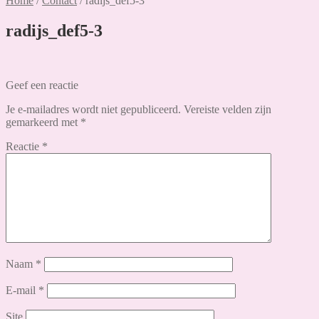
Home
/
Contact
/
radijs_def5-3
radijs_def5-3
Geef een reactie
Je e-mailadres wordt niet gepubliceerd.
Vereiste velden zijn
gemarkeerd met
*
Reactie
*
Naam
*
E-mail
*
Site