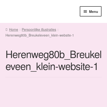
Ga
Ga
Menu
door
naar
naar
de
Home
navigatie
inhoud
Home
Persoonlijke illustraties
Herenweg80b_Breukeleveen_klein-website-1
Sanne
Subme
Maatwerk
Herenweg80b_Breukel
uitvou
Subme
Winkel
eveen_klein-website-1
uitvou
Fanmail
Subme
Contact
uitvou