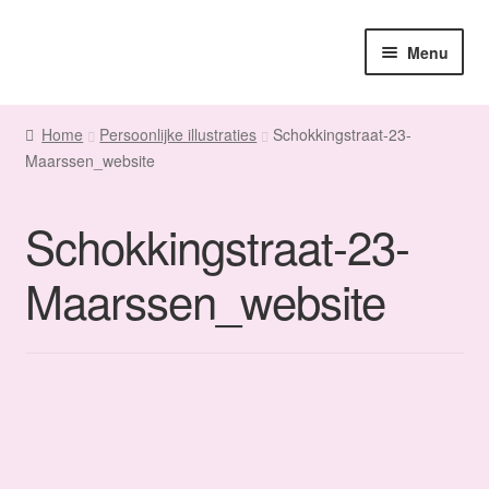
Ga
Ga
Menu
door
naar
naar
de
Home
navigatie
inhoud
Home
Persoonlijke illustraties
Schokkingstraat-23-
Maarssen_website
Sanne
Subme
Maatwerk
Schokkingstraat-23-
uitvou
Subme
Winkel
Maarssen_website
uitvou
Fanmail
Subme
Contact
uitvou