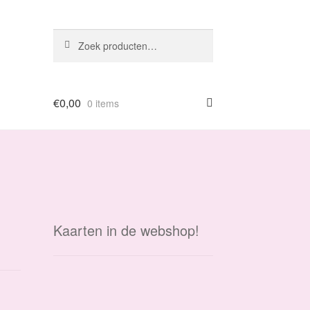
Zoeken
Zoeken
naar:
€
0,00
0 items
Kaarten in de webshop!