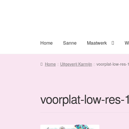
Ga
Ga
door
naar
naar
de
navigatie
inhoud
Home
Sanne
Maatwerk
W
Home
Uitgeverij Karmijn
voorplat-low-res-
voorplat-low-res-