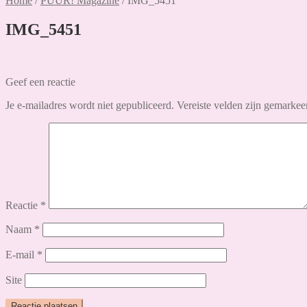
Home
/
PUUR! Magazine
/
IMG_5451
IMG_5451
Geef een reactie
Je e-mailadres wordt niet gepubliceerd.
Vereiste velden zijn gemarke
Reactie
*
Naam
*
E-mail
*
Site