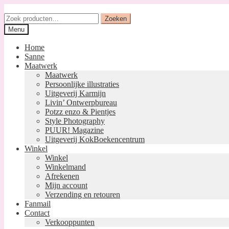
Ga
Ga
door
naar
Zoeken
Zoeken
naar
de
naar:
Menu
navigatie
inhoud
Home
Sanne
Maatwerk
Maatwerk
Persoonlijke illustraties
Uitgeverij Karmijn
Livin’ Ontwerpbureau
Potzz enzo & Pientjes
Style Photography
PUUR! Magazine
Uitgeverij KokBoekencentrum
Winkel
Winkel
Winkelmand
Afrekenen
Mijn account
Verzending en retouren
Fanmail
Contact
Verkooppunten