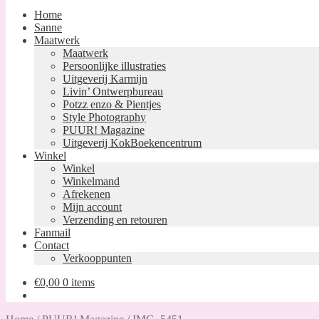
Home
Sanne
Maatwerk
Maatwerk
Persoonlijke illustraties
Uitgeverij Karmijn
Livin’ Ontwerpbureau
Potzz enzo & Pientjes
Style Photography
PUUR! Magazine
Uitgeverij KokBoekencentrum
Winkel
Winkel
Winkelmand
Afrekenen
Mijn account
Verzending en retouren
Fanmail
Contact
Verkooppunten
€
0,00
0 items