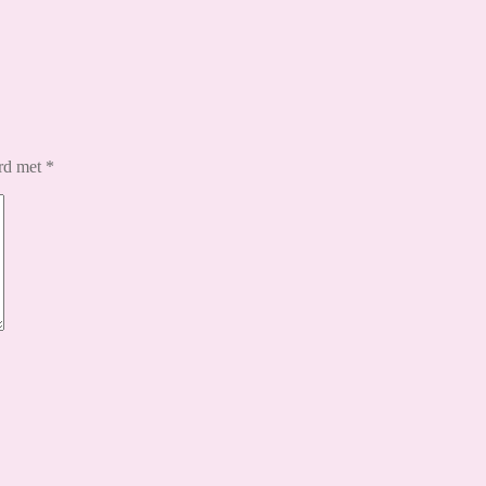
erd met
*