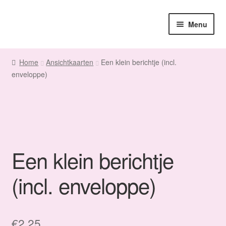
Ga
Ga
Menu
door
naar
naar
de
Home
navigatie
inhoud
Home
Ansichtkaarten
Een klein berichtje (incl.
enveloppe)
Sanne
Subme
Maatwerk
uitvou
Subme
Winkel
uitvou
Een klein berichtje
Fanmail
(incl. enveloppe)
Subme
Contact
uitvou
€
2,25