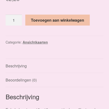
Een
Toevoegen aan winkelwagen
klein
berichtje
(incl.
enveloppe)
Categorie:
Ansichtkaarten
aantal
Beschrijving
Beoordelingen (0)
Beschrijving