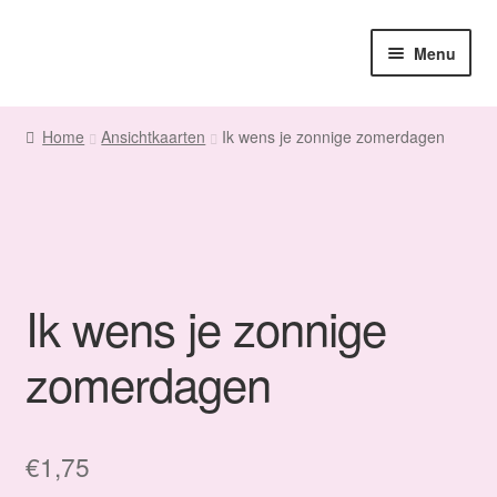
Ga
Ga
Menu
door
naar
naar
de
Home
navigatie
inhoud
Home
Ansichtkaarten
Ik wens je zonnige zomerdagen
Sanne
Subme
Maatwerk
uitvou
Subme
Winkel
uitvou
Ik wens je zonnige
Fanmail
zomerdagen
Subme
Contact
uitvou
€
1,75