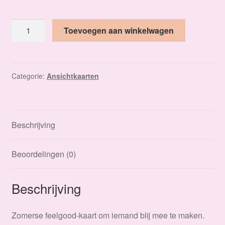
Ik
Toevoegen aan winkelwagen
wens
je
zonnige
zomerdagen
Categorie:
Ansichtkaarten
aantal
Beschrijving
Beoordelingen (0)
Beschrijving
Zomerse feelgood-kaart om iemand blij mee te maken.