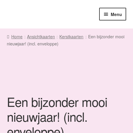
Ga
Ga
Menu
door
naar
naar
de
Home
navigatie
inhoud
Home
Ansichtkaarten
Kerstkaarten
Een bijzonder mooi
nieuwjaar! (incl. enveloppe)
Sanne
Subme
Maatwerk
uitvou
Subme
Winkel
uitvou
Fanmail
Een bijzonder mooi
Subme
Contact
nieuwjaar! (incl.
uitvou
enveloppe)