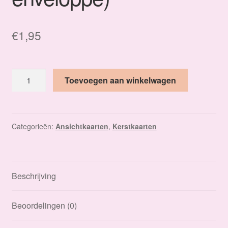
€
1,95
Een
Toevoegen aan winkelwagen
bijzonder
mooi
nieuwjaar!
(incl.
Categorieën:
Ansichtkaarten
,
Kerstkaarten
enveloppe)
aantal
Beschrijving
Beoordelingen (0)