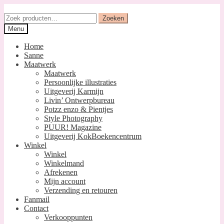
Ga
Ga
door
naar
Zoeken
Zoeken
naar
de
naar:
Menu
navigatie
inhoud
Home
Sanne
Maatwerk
Maatwerk
Persoonlijke illustraties
Uitgeverij Karmijn
Livin’ Ontwerpbureau
Potzz enzo & Pientjes
Style Photography
PUUR! Magazine
Uitgeverij KokBoekencentrum
Winkel
Winkel
Winkelmand
Afrekenen
Mijn account
Verzending en retouren
Fanmail
Contact
Verkooppunten