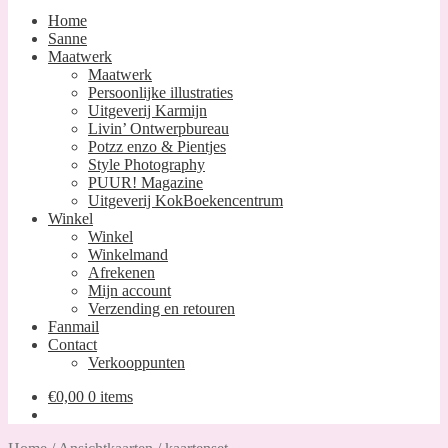
Home
Sanne
Maatwerk
Maatwerk
Persoonlijke illustraties
Uitgeverij Karmijn
Livin’ Ontwerpbureau
Potzz enzo & Pientjes
Style Photography
PUUR! Magazine
Uitgeverij KokBoekencentrum
Winkel
Winkel
Winkelmand
Afrekenen
Mijn account
Verzending en retouren
Fanmail
Contact
Verkooppunten
€
0,00
0 items