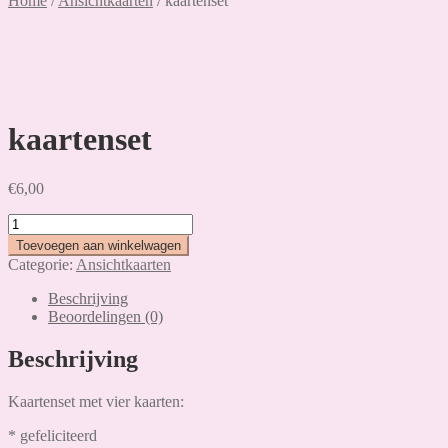
Home
/
Ansichtkaarten
/
kaartenset
kaartenset
€
6,00
kaartenset
aantal
Toevoegen aan winkelwagen
Categorie:
Ansichtkaarten
Beschrijving
Beoordelingen (0)
Beschrijving
Kaartenset met vier kaarten:
* gefeliciteerd