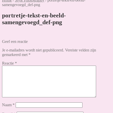
Home
/
Style Photography
/
portretje-tekst-en-beeld-
samengevoegd_def-png
portretje-tekst-en-beeld-
samengevoegd_def-png
Geef een reactie
Je e-mailadres wordt niet gepubliceerd.
Vereiste velden zijn
gemarkeerd met
*
Reactie
*
Naam
*