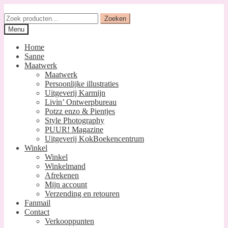
Ga
Ga
door
naar
Zoeken
Zoeken
naar
de
naar:
Menu
navigatie
inhoud
Home
Sanne
Maatwerk
Maatwerk
Persoonlijke illustraties
Uitgeverij Karmijn
Livin’ Ontwerpbureau
Potzz enzo & Pientjes
Style Photography
PUUR! Magazine
Uitgeverij KokBoekencentrum
Winkel
Winkel
Winkelmand
Afrekenen
Mijn account
Verzending en retouren
Fanmail
Contact
Verkooppunten