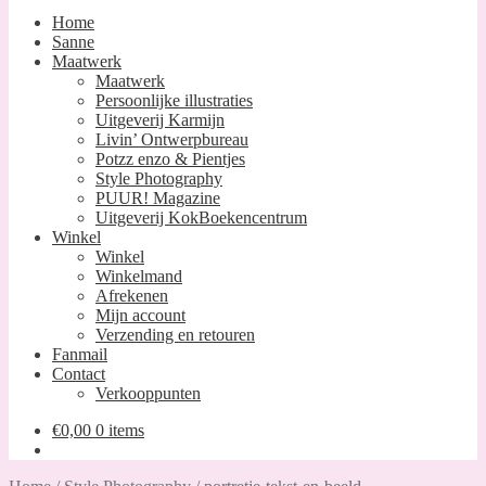
Home
Sanne
Maatwerk
Maatwerk
Persoonlijke illustraties
Uitgeverij Karmijn
Livin’ Ontwerpbureau
Potzz enzo & Pientjes
Style Photography
PUUR! Magazine
Uitgeverij KokBoekencentrum
Winkel
Winkel
Winkelmand
Afrekenen
Mijn account
Verzending en retouren
Fanmail
Contact
Verkooppunten
€
0,00
0 items