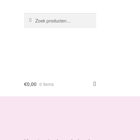
Zoeken
Zoeken
naar:
€
0,00
0 items