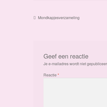
Bericht
Vorig
Mondkapjesverzameling
bericht:
navigatie
Geef een reactie
Je e-mailadres wordt niet gepubliceer
Reactie
*