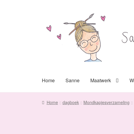
Ga
Ga
door
naar
naar
de
navigatie
inhoud
Home
Sanne
Maatwerk
W
Home
dagboek
Mondkapjesverzameling