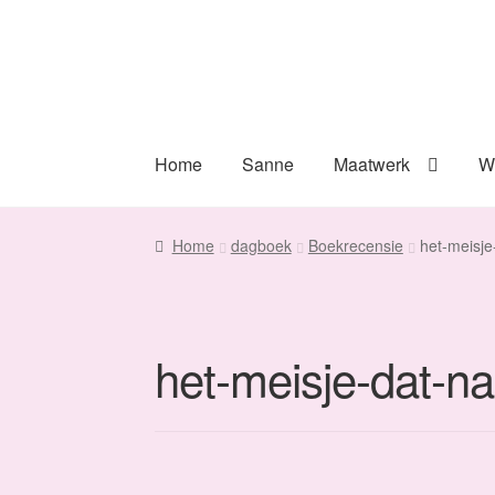
Ga
Ga
door
naar
naar
de
navigatie
inhoud
Home
Sanne
Maatwerk
W
Home
dagboek
Boekrecensie
het-meisje
het-meisje-dat-na