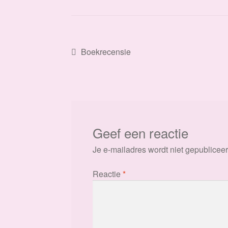
Bericht
Vorig
Boekrecensie
bericht:
navigatie
Geef een reactie
Je e-mailadres wordt niet gepubliceer
Reactie
*