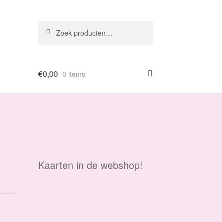
Zoeken
Zoeken
naar:
€
0,00
0 items
Kaarten in de webshop!