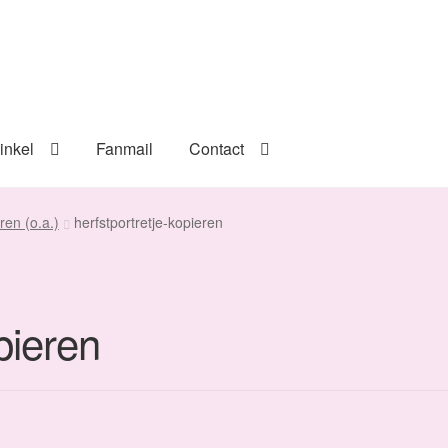
inkel
Fanmail
Contact
ren (o.a.)
herfstportretje-kopieren
pieren