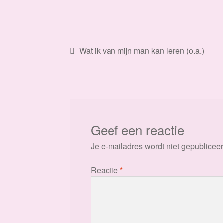
Bericht
Vorig
Wat ik van mijn man kan leren (o.a.)
bericht:
navigatie
Geef een reactie
Je e-mailadres wordt niet gepubliceer
Reactie
*