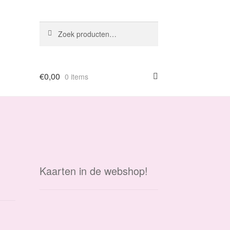
Zoeken
Zoeken
naar:
€
0,00
0 items
Kaarten in de webshop!