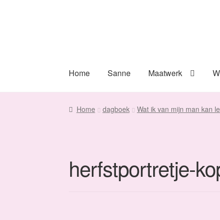
Ga
Ga
door
naar
naar
de
navigatie
inhoud
Home
Sanne
Maatwerk
W
Home
dagboek
Wat ik van mijn man kan le
herfstportretje-ko