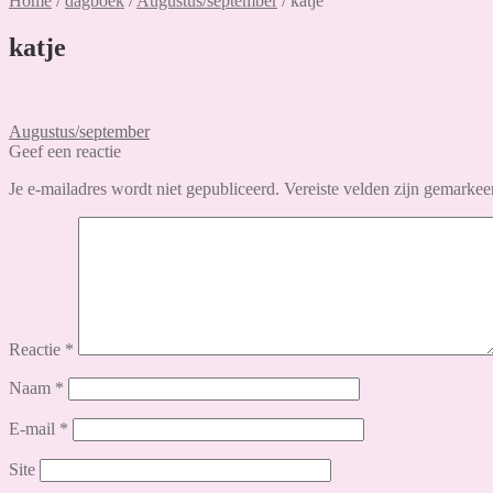
Home
/
dagboek
/
Augustus/september
/
katje
katje
Bericht
Vorig
Augustus/september
bericht:
Geef een reactie
navigatie
Je e-mailadres wordt niet gepubliceerd.
Vereiste velden zijn gemarke
Reactie
*
Naam
*
E-mail
*
Site