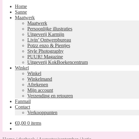
Home
Sanne
Maatwerk
Maatwerk
Persoonlijke illustraties
Uitgeverij Karmijn
Livin’ Ontwerpbureau
Potzz enzo & Pientjes
Style Photography
PUUR! Magazine
Uitgeverij KokBoekencentrum
Winkel
Winkel
Winkelmand
Afrekenen
Mijn account
Verzending en retouren
Fanmail
Contact
Verkooppunten
€
0,00
0 items