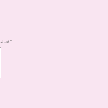
erd met
*