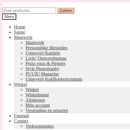
Ga
Ga
door
naar
Zoeken
Zoeken
naar
de
naar:
Menu
navigatie
inhoud
Home
Sanne
Maatwerk
Maatwerk
Persoonlijke illustraties
Uitgeverij Karmijn
Livin’ Ontwerpbureau
Potzz enzo & Pientjes
Style Photography
PUUR! Magazine
Uitgeverij KokBoekencentrum
Winkel
Winkel
Winkelmand
Afrekenen
Mijn account
Verzending en retouren
Fanmail
Contact
Verkooppunten