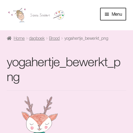
Ga
Ga
Menu
door
naar
naar
de
Home
navigatie
inhoud
Home
dagboek
Brood
yogahertje_bewerkt_png
Sanne
yogahertje_bewerkt_p
Subme
Maatwerk
uitvouw
ng
Subme
Winkel
uitvouw
Fanmail
Subme
Contact
uitvouw