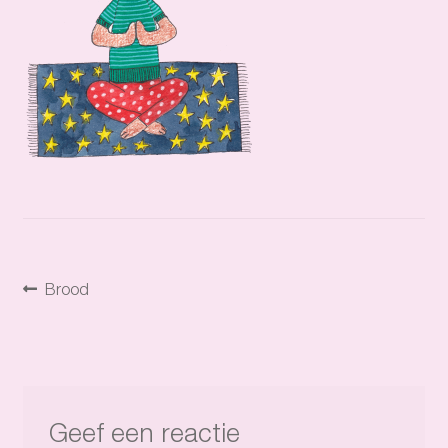
Bericht
Vorig
Brood
bericht:
navigatie
Geef een reactie