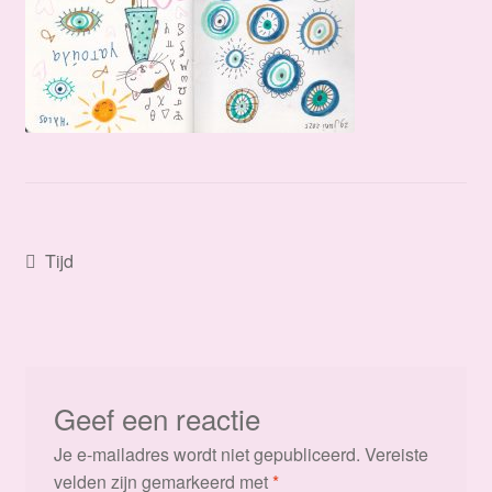
Bericht
Vorig
Tijd
bericht:
navigatie
Geef een reactie
Je e-mailadres wordt niet gepubliceerd.
Vereiste
velden zijn gemarkeerd met
*