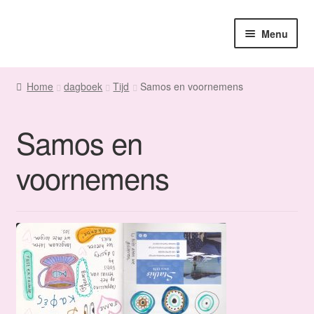
Ga
Ga
Menu
door
naar
naar
de
Home
navigatie
inhoud
Home
dagboek
Tijd
Samos en voornemens
Sanne
Samos en
Maatwerk
voornemens
Winkel
Fanmail
Contact