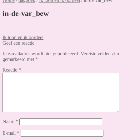
Home
/
dagboek
/
Ik toon en ik oordeel
/
in-de-var_bew
in-de-var_bew
Bericht
Vorig
Ik toon en ik oordeel
bericht:
Geef een reactie
navigatie
Je e-mailadres wordt niet gepubliceerd.
Vereiste velden zijn
gemarkeerd met
*
Reactie
*
Naam
*
E-mail
*