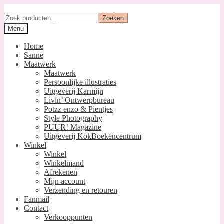
Ga
Ga
door
naar
Zoeken
Zoeken
naar
de
naar:
Menu
navigatie
inhoud
Home
Sanne
Maatwerk
Maatwerk
Persoonlijke illustraties
Uitgeverij Karmijn
Livin’ Ontwerpbureau
Potzz enzo & Pientjes
Style Photography
PUUR! Magazine
Uitgeverij KokBoekencentrum
Winkel
Winkel
Winkelmand
Afrekenen
Mijn account
Verzending en retouren
Fanmail
Contact
Verkooppunten