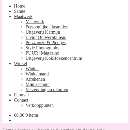
Home
Sanne
Maatwerk
Maatwerk
Persoonlijke illustraties
Uitgeverij Karmijn
Livin’ Ontwerpbureau
Potzz enzo & Pientjes
Style Photography
PUUR! Magazine
Uitgeverij KokBoekencentrum
Winkel
Winkel
Winkelmand
Afrekenen
Mijn account
Verzending en retouren
Fanmail
Contact
Verkooppunten
€
0,00
0 items