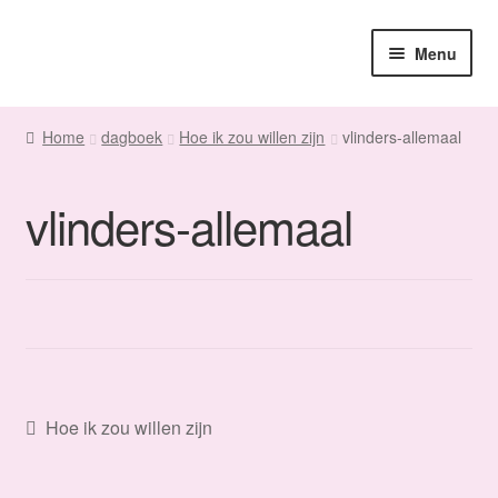
Ga
Ga
Menu
door
naar
naar
de
Home
navigatie
inhoud
Home
dagboek
Hoe ik zou willen zijn
vlinders-allemaal
Sanne
vlinders-allemaal
Subme
Maatwerk
uitvou
Subme
Winkel
uitvou
Fanmail
Subme
Contact
Bericht
uitvou
Vorig
Hoe ik zou willen zijn
bericht:
navigatie