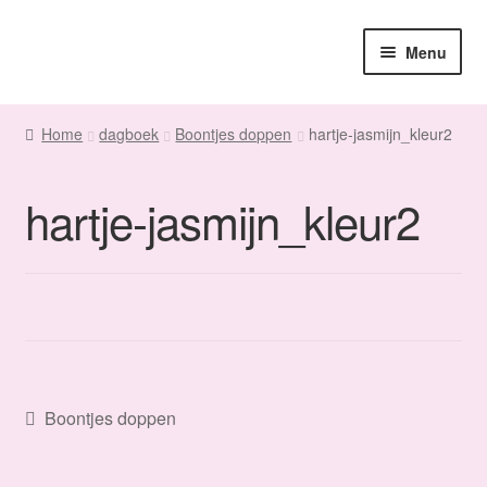
Ga
Ga
Menu
door
naar
naar
de
Home
navigatie
inhoud
Home
dagboek
Boontjes doppen
hartje-jasmijn_kleur2
Sanne
hartje-jasmijn_kleur2
Subme
Maatwerk
uitvou
Subme
Winkel
uitvou
Fanmail
Subme
Contact
Bericht
uitvou
Vorig
Boontjes doppen
bericht:
navigatie