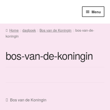
Ga
Ga
Menu
door
naar
naar
de
Home
navigatie
inhoud
Home
dagboek
Bos van de Koningin
bos-van-de-
koningin
Sanne
Subme
Maatwerk
bos-van-de-koningin
uitvou
Subme
Winkel
uitvou
Fanmail
Subme
Contact
uitvou
Bericht
Vorig
Bos van de Koningin
bericht: