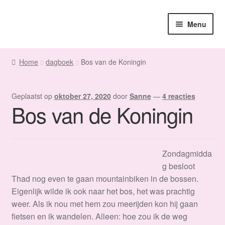
Ga
Ga
Menu
door
naar
naar
de
Home
navigatie
inhoud
Home
dagboek
Bos van de Koningin
Sanne
Geplaatst op
oktober 27, 2020
door
Sanne
—
4 reacties
Subme
Maatwerk
Bos van de Koningin
uitvou
Subme
Winkel
uitvou
Zondagmidda
Fanmail
g besloot
Thad nog even te gaan mountainbiken in de bossen.
Subme
Contact
Eigenlijk wilde ik ook naar het bos, het was prachtig
uitvou
weer. Als ik nou met hem zou meerijden kon hij gaan
fietsen en ik wandelen. Alleen: hoe zou ik de weg