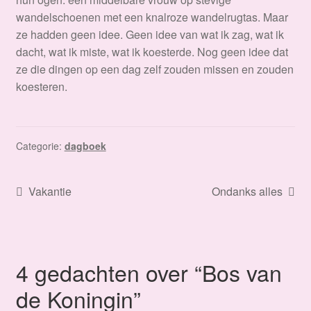
wandelschoenen met een knalroze wandelrugtas. Maar
ze hadden geen idee. Geen idee van wat ik zag, wat ik
dacht, wat ik miste, wat ik koesterde. Nog geen idee dat
ze die dingen op een dag zelf zouden missen en zouden
koesteren.
Categorie:
dagboek
Bericht
Vorig
Volgend
Vakantie
Ondanks alles
bericht:
bericht:
navigatie
4 gedachten over “
Bos van
de Koningin
”