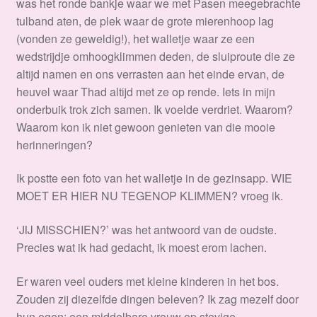
was het ronde bankje waar we met Pasen meegebrachte
tulband aten, de plek waar de grote mierenhoop lag
(vonden ze geweldig!), het walletje waar ze een
wedstrijdje omhoogklimmen deden, de sluiproute die ze
altijd namen en ons verrasten aan het einde ervan, de
heuvel waar Thad altijd met ze op rende. Iets in mijn
onderbuik trok zich samen. Ik voelde verdriet. Waarom?
Waarom kon ik niet gewoon genieten van die mooie
herinneringen?
Ik postte een foto van het walletje in de gezinsapp. WIE
MOET ER HIER NU TEGENOP KLIMMEN? vroeg ik.
‘JIJ MISSCHIEN?’ was het antwoord van de oudste.
Precies wat ik had gedacht, ik moest erom lachen.
Er waren veel ouders met kleine kinderen in het bos.
Zouden zij diezelfde dingen beleven? Ik zag mezelf door
hun ogen: een middelbare vrouw op stevige