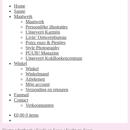
Home
Sanne
Maatwerk
Maatwerk
Persoonlijke illustraties
Uitgeverij Karmijn
Livin’ Ontwerpbureau
Potzz enzo & Pientjes
Style Photography
PUUR! Magazine
Uitgeverij KokBoekencentrum
Winkel
Winkel
Winkelmand
Afrekenen
Mijn account
Verzending en retouren
Fanmail
Contact
Verkooppunten
€
0,00
0 items