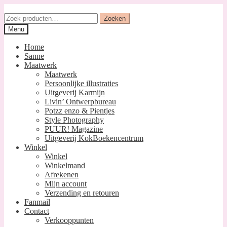
Ga
Ga
door
naar
Zoeken
Zoeken
naar
de
naar:
Menu
navigatie
inhoud
Home
Sanne
Maatwerk
Maatwerk
Persoonlijke illustraties
Uitgeverij Karmijn
Livin’ Ontwerpbureau
Potzz enzo & Pientjes
Style Photography
PUUR! Magazine
Uitgeverij KokBoekencentrum
Winkel
Winkel
Winkelmand
Afrekenen
Mijn account
Verzending en retouren
Fanmail
Contact
Verkooppunten