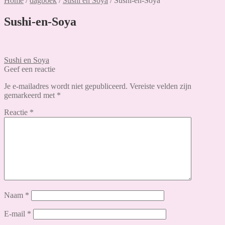
Home
/
dagboek
/
Sushi en Soya
/
Sushi-en-Soya
Sushi-en-Soya
Bericht
Vorig
Sushi en Soya
bericht:
Geef een reactie
navigatie
Je e-mailadres wordt niet gepubliceerd.
Vereiste velden zijn
gemarkeerd met
*
Reactie
*
Naam
*
E-mail
*