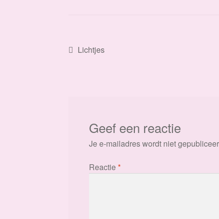
Bericht
Vorig
Lichtjes
bericht:
navigatie
Geef een reactie
Je e-mailadres wordt niet gepubliceer
Reactie
*