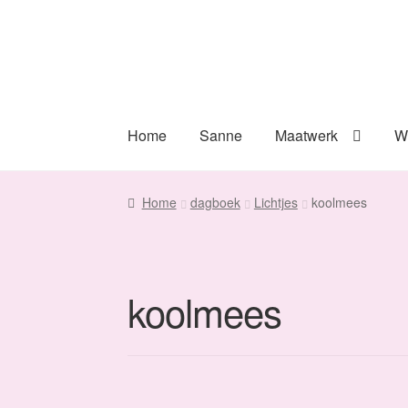
Ga
Ga
door
naar
naar
de
navigatie
inhoud
Home
Sanne
Maatwerk
W
Home
dagboek
Lichtjes
koolmees
koolmees