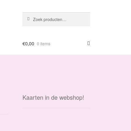
Zoeken
Zoeken
naar:
€
0,00
0 items
Kaarten in de webshop!