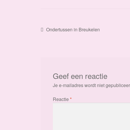
Bericht
Vorig
Ondertussen in Breukelen
bericht:
navigatie
Geef een reactie
Je e-mailadres wordt niet gepubliceer
Reactie
*