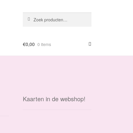
Zoeken
Zoeken
naar:
€
0,00
0 items
Kaarten in de webshop!