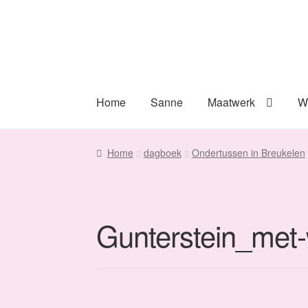
Ga
Ga
door
naar
naar
de
navigatie
inhoud
Home
Sanne
Maatwerk
W
Home
dagboek
Ondertussen in Breukelen
Gunterstein_met-