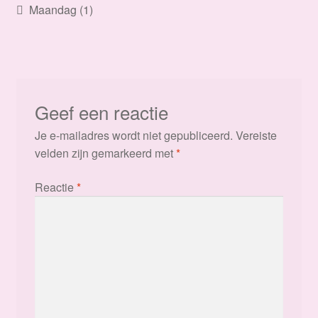
Bericht
Vorig
Maandag (1)
bericht:
navigatie
Geef een reactie
Je e-mailadres wordt niet gepubliceerd.
Vereiste
velden zijn gemarkeerd met
*
Reactie
*