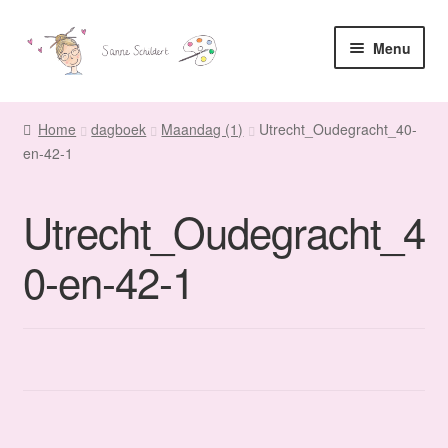
Ga
Ga
Menu
door
naar
naar
de
Home
navigatie
inhoud
Home
dagboek
Maandag (1)
Utrecht_Oudegracht_40-
en-42-1
Sanne
Subme
Maatwerk
Utrecht_Oudegracht_4
uitvou
Subme
Winkel
0-en-42-1
uitvou
Fanmail
Subme
Contact
uitvou