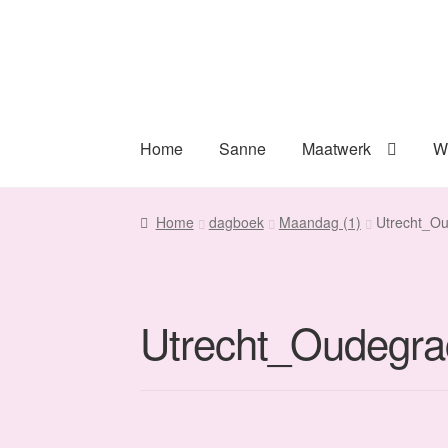
Ga
Ga
door
naar
naar
de
navigatie
inhoud
Home
Sanne
Maatwerk
W
Home
dagboek
Maandag (1)
Utrecht_O
Utrecht_Oudegra