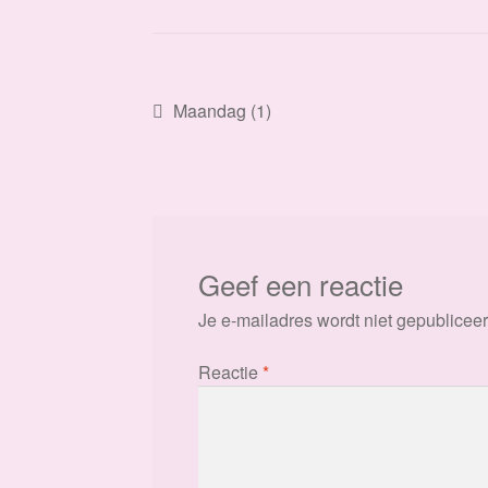
Bericht
Vorig
Maandag (1)
bericht:
navigatie
Geef een reactie
Je e-mailadres wordt niet gepubliceer
Reactie
*