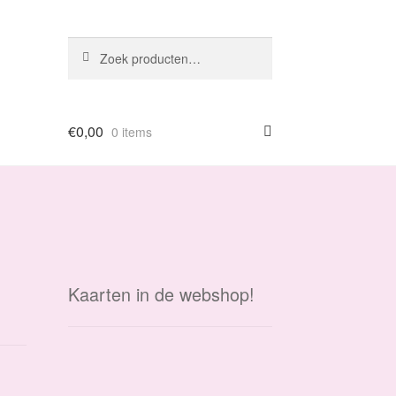
Zoeken
Zoeken
naar:
€
0,00
0 items
Kaarten in de webshop!