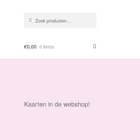
Zoeken
Zoeken
naar:
€
0,00
0 items
Kaarten in de webshop!