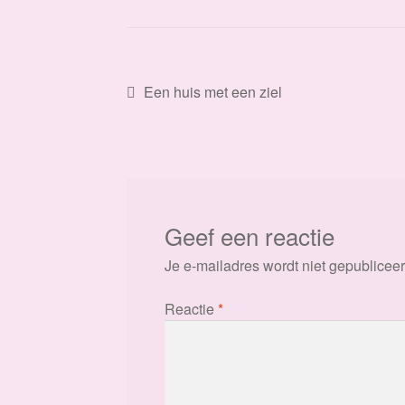
Bericht
Vorig
Een huis met een ziel
bericht:
navigatie
Geef een reactie
Je e-mailadres wordt niet gepubliceer
Reactie
*