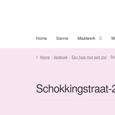
Ga
Ga
door
naar
naar
de
navigatie
inhoud
Home
Sanne
Maatwerk
W
Home
dagboek
Een huis met een ziel
Sc
Schokkingstraat