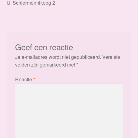
Bericht
Vorig
Schiermonnikoog 2
bericht:
navigatie
Geef een reactie
Je e-mailadres wordt niet gepubliceerd.
Vereiste
velden zijn gemarkeerd met
*
Reactie
*