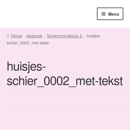
Ga
Ga
Menu
door
naar
naar
de
Home
navigatie
inhoud
Home
dagboek
Schiermonnikoog 2
huisjes-
schier_0002_met-tekst
Sanne
Subme
Maatwerk
huisjes-
uitvou
Subme
Winkel
schier_0002_met-tekst
uitvou
Fanmail
Subme
Contact
uitvou