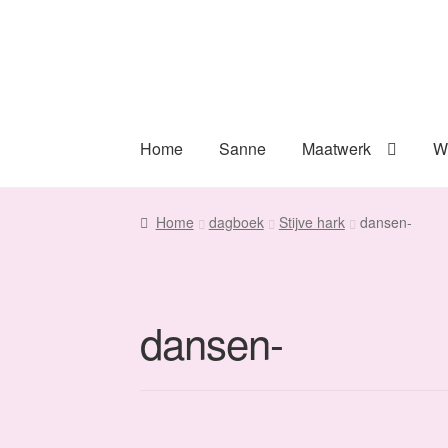
Ga
Ga
door
naar
naar
de
navigatie
inhoud
Home
Sanne
Maatwerk
W
Home
dagboek
Stijve hark
dansen-
dansen-