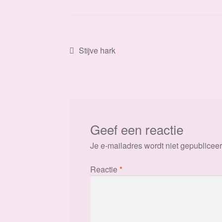
Bericht
Vorig
Stijve hark
bericht:
navigatie
Geef een reactie
Je e-mailadres wordt niet gepubliceer
Reactie
*