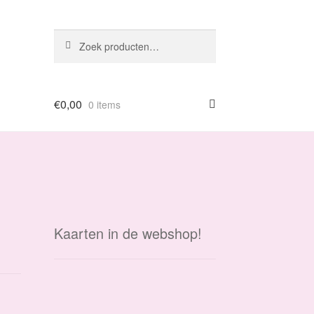
Zoeken
Zoeken
naar:
€
0,00
0 items
Kaarten in de webshop!