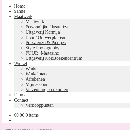
Home
Sanne
Maatwerk
Maatwerk
Persoonlijke illustraties
Uitgeverij Karmijn
Livin’ Ontwerpbureau
Potzz enzo & Pientjes
Style Photography
PUUR! Magazine
Uitgeverij KokBoekencentrum
Winkel
Winkel
Winkelmand
Afrekenen
Mijn account
Verzending en retouren
Fanmail
Contact
Verkooppunten
€
0,00
0 items