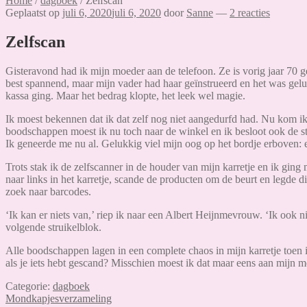
Home
/
dagboek
/
Zelfscan
Geplaatst op
juli 6, 2020
juli 6, 2020
door
Sanne
—
2 reacties
Zelfscan
Gisteravond had ik mijn moeder aan de telefoon. Ze is vorig jaar 70 
best spannend, maar mijn vader had haar geïnstrueerd en het was geluk
kassa ging. Maar het bedrag klopte, het leek wel magie.
Ik moest bekennen dat ik dat zelf nog niet aangedurfd had. Nu kom ik
boodschappen moest ik nu toch naar de winkel en ik besloot ook de s
Ik geneerde me nu al. Gelukkig viel mijn oog op het bordje erboven: 
Trots stak ik de zelfscanner in de houder van mijn karretje en ik ging
naar links in het karretje, scande de producten om de beurt en legde
zoek naar barcodes.
‘Ik kan er niets van,’ riep ik naar een Albert Heijnmevrouw. ‘Ik ook n
volgende struikelblok.
Alle boodschappen lagen in een complete chaos in mijn karretje toen 
als je iets hebt gescand? Misschien moest ik dat maar eens aan mijn 
Categorie:
dagboek
Bericht
Vorig
Mondkapjesverzameling