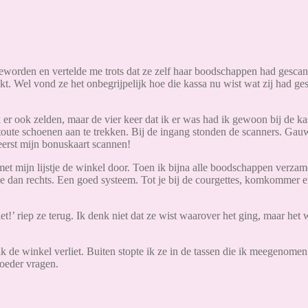
geworden en vertelde me trots dat ze zelf haar boodschappen had gesca
t. Wel vond ze het onbegrijpelijk hoe die kassa nu wist wat zij had ges
 er ook zelden, maar de vier keer dat ik er was had ik gewoon bij de k
toute schoenen aan te trekken. Bij de ingang stonden de scanners. Gau
eerst mijn bonuskaart scannen!
 met mijn lijstje de winkel door. Toen ik bijna alle boodschappen verzam
 die dan rechts. Een goed systeem. Tot je bij de courgettes, komkommer 
iet!’ riep ze terug. Ik denk niet dat ze wist waarover het ging, maar het
ik de winkel verliet. Buiten stopte ik ze in de tassen die ik meegenome
moeder vragen.