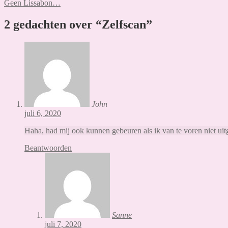
bericht:
Volgend
Geen Lissabon…
navigatie
bericht:
2 gedachten over “
Zelfscan
”
John
juli 6, 2020
Haha, had mij ook kunnen gebeuren als ik van te voren niet uit
Beantwoorden
Sanne
juli 7, 2020