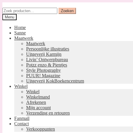
Ga
Ga
door
naar
Zoeken
Zoeken
naar
de
naar:
Menu
navigatie
inhoud
Home
Sanne
Maatwerk
Maatwerk
Persoonlijke illustraties
Uitgeverij Karmijn
Livin’ Ontwerpbureau
Potzz enzo & Pientjes
Style Photography
PUUR! Magazine
Uitgeverij KokBoekencentrum
Winkel
Winkel
Winkelmand
Afrekenen
Mijn account
Verzending en retouren
Fanmail
Contact
Verkooppunten