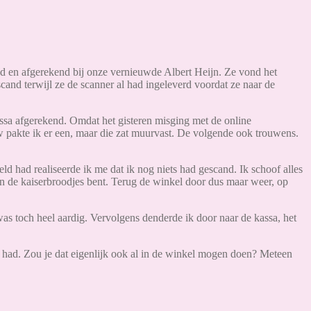
nd en afgerekend bij onze vernieuwde Albert Heijn. Ze vond het
cand terwijl ze de scanner al had ingeleverd voordat ze naar de
assa afgerekend. Omdat het gisteren misging met de online
w pakte ik er een, maar die zat muurvast. De volgende ook trouwens.
eld had realiseerde ik me dat ik nog niets had gescand. Ik schoof alles
en de kaiserbroodjes bent. Terug de winkel door dus maar weer, op
 was toch heel aardig. Vervolgens denderde ik door naar de kassa, het
n had. Zou je dat eigenlijk ook al in de winkel mogen doen? Meteen