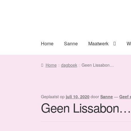
Ga
Ga
door
naar
naar
de
navigatie
inhoud
Home
Sanne
Maatwerk
W
Home
dagboek
Geen Lissabon…
Geplaatst op
juli 10, 2020
door
Sanne
—
Geef 
Geen Lissabon