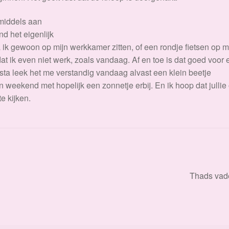
nmiddels aan
nd het eigenlijk
ga ik gewoon op mijn werkkamer zitten, of een rondje fietsen op m
 dat ik even niet werk, zoals vandaag. Af en toe is dat goed voor
ta leek het me verstandig vandaag alvast een klein beetje
jn weekend met hopelijk een zonnetje erbij. En ik hoop dat jullie
e kijken.
Volgend
Thads vad
bericht: