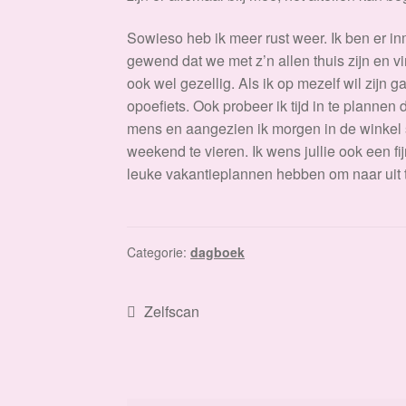
Sowieso heb ik meer rust weer. Ik ben er i
gewend dat we met z’n allen thuis zijn en vi
ook wel gezellig. Als ik op mezelf wil zijn 
opoefiets. Ook probeer ik tijd in te plannen
mens en aangezien ik morgen in de winkel s
weekend te vieren. Ik wens jullie ook een fi
leuke vakantieplannen hebben om naar uit t
Categorie:
dagboek
Bericht
Vorig
Zelfscan
bericht:
navigatie