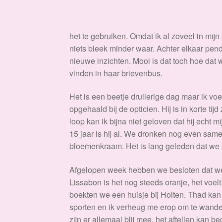
het te gebruiken. Omdat ik al zoveel in mijn
niets bleek minder waar. Achter elkaar pende
nieuwe inzichten. Mooi is dat toch hoe dat
vinden in haar brievenbus.
Het is een beetje druilerige dag maar ik voe
opgehaald bij de opticien. Hij is in korte t
loop kan ik bijna niet geloven dat hij echt m
15 jaar is hij al. We dronken nog even same
bloemenkraam. Het is lang geleden dat we s
Afgelopen week hebben we besloten dat we n
Lissabon is het nog steeds oranje, het voel
boekten we een huisje bij Holten. Thad ka
sporten en ik verheug me erop om te wand
zijn er allemaal blij mee, het aftellen kan b