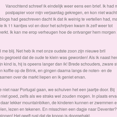
Vanochtend schreef ik eindelijk weer eens een brief. Ik had 
postpapier voor mijn verjaardag gekregen, en kon niet wach
 blogs had geschreven dacht ik dat ik weinig te vertellen had, m
 ik 11 kantjes vol en door het schrijven kwam ik zelf weer tot
 werkt. Ik kan me erop verheugen hoe de ontvanger hem morgen 
l me blij. Net heb ik met onze oudste zoon zijn nieuwe bril
ijd zo gegroeid dat de oude te klein was geworden! Als ik naast h
ijn kind is, hij is opeens langer dan ik! Brede schouders, zware 
n koffie op de Brink, en gingen daarna langs de noten- en de
amen over de markt liepen en ik geniet ervan.
iet naar Portugal gaan, we schuiven het een jaartje door. Bij
t niet goed, zelfs als we straks wel zouden mogen. In plaats erv
n daar lekker mountainbiken, de kinderen kunnen er zwemmen 
elen, lezen en tekenen. En misschien een dagje naar Deventer
eginnen! Het geeft rust dat de knoop is doorgehakt.