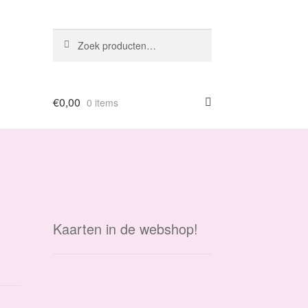
Zoeken
Zoeken
naar:
€
0,00
0 items
Kaarten in de webshop!