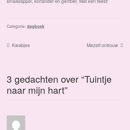
sinaasappel, koriander en gember. Wat een feest!
Categorie:
dagboek
Bericht
Vorig
Volgend
Kwabjes
Mezelf ontrouw
bericht:
bericht:
navigatie
3 gedachten over “
Tuintje
naar mijn hart
”