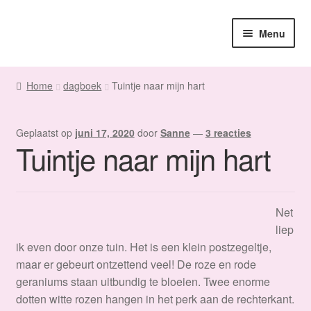
Ga
Ga
Menu
door
naar
naar
de
Home
navigatie
inhoud
Home
dagboek
Tuintje naar mijn hart
Sanne
Geplaatst op
juni 17, 2020
door
Sanne
—
3 reacties
Subme
Maatwerk
Tuintje naar mijn hart
uitvou
Subme
Winkel
uitvou
Net
Fanmail
liep
ik even door onze tuin. Het is een klein postzegeltje,
Subme
Contact
maar er gebeurt ontzettend veel! De roze en rode
uitvou
geraniums staan uitbundig te bloeien. Twee enorme
dotten witte rozen hangen in het perk aan de rechterkant.