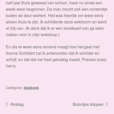
half jaar thuis geweest van school, maar nu sinds een
week weer begonnen. De man mocht ook een ochtendje
buiten de deur werken. Het was heerlijk om weer eens
alleen thuis te zijn. Ik schilderde deze eekhoorn en werd
er blij van. (Ik denk dat ik er een kerstkaart van ga laten
maken voor in mijn webshop.)
En als er weer eens iemand vraagt hoe het gaat met
Sanne Schildert zal ik antwoorden dat ik schilder en
schrijf, en dat dat me heel gelukkig maakt. Precies zoals
het is.
Categorie:
dagboek
Bericht
Vorig
Volgend
Rotdag
Boontjes doppen
bericht:
bericht: