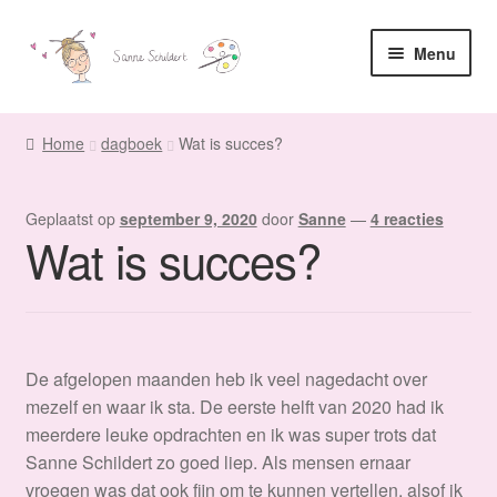
Ga
Ga
Menu
door
naar
naar
de
Home
navigatie
inhoud
Home
dagboek
Wat is succes?
Sanne
Geplaatst op
september 9, 2020
door
Sanne
—
4 reacties
Subme
Maatwerk
Wat is succes?
uitvou
Subme
Winkel
uitvou
Fanmail
De afgelopen maanden heb ik veel nagedacht over
Subme
Contact
mezelf en waar ik sta. De eerste helft van 2020 had ik
uitvou
meerdere leuke opdrachten en ik was super trots dat
Sanne Schildert zo goed liep. Als mensen ernaar
vroegen was dat ook fijn om te kunnen vertellen, alsof ik