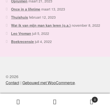
Opruimen
maart 21, 2023
Once in a lifetime
maart 13, 2023
Thuishuis
februari 12, 2023
Wat ik van mijn man kan leren (o.a.)
november 8, 2022
Leo Vroman
juli 5, 2022
Boekrecensie
juli 4, 2022
© 2026
Contact
Gebouwd met WooCommerce
.
0
Zoeken
Zoeken