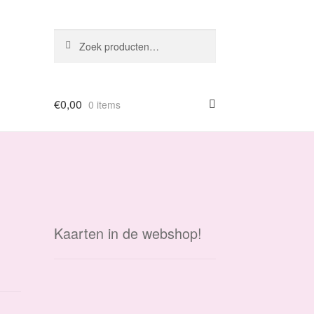
Zoeken
Zoeken
naar:
€
0,00
0 items
Kaarten in de webshop!