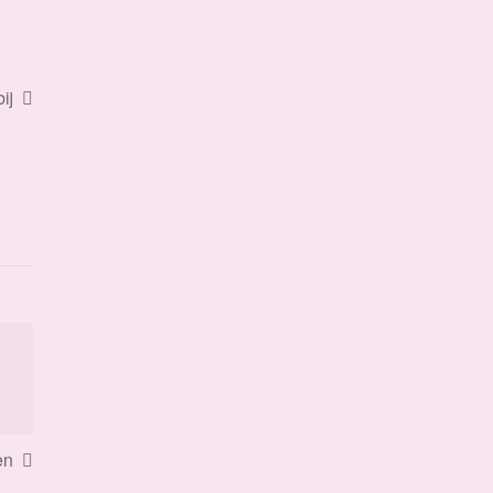
ij
en