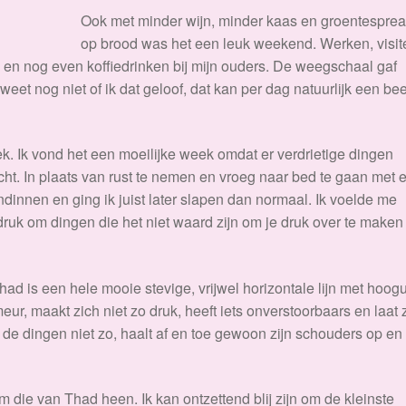
Ook met minder wijn, minder kaas en groentespre
op brood was het een leuk weekend. Werken, visit
a en nog even koffiedrinken bij mijn ouders. De weegschaal gaf
eet nog niet of ik dat geloof, dat kan per dag natuurlijk een bee
. Ik vond het een moeilijke week omdat er verdrietige dingen
ht. In plaats van rust te nemen en vroeg naar bed te gaan met 
ndinnen en ging ik juist later slapen dan normaal. Ik voelde me
druk om dingen die het niet waard zijn om je druk over te maken
 Thad is een hele mooie stevige, vrijwel horizontale lijn met hoogu
meur, maakt zich niet zo druk, heeft iets onverstoorbaars en laat 
t de dingen niet zo, haalt af en toe gewoon zijn schouders op en
om die van Thad heen. Ik kan ontzettend blij zijn om de kleinste