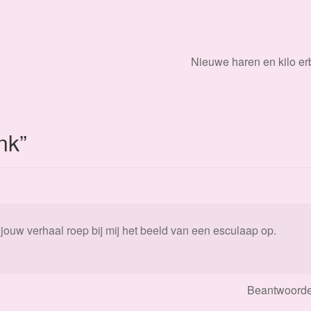
Volgend
Nieuwe haren en kilo erb
bericht:
ink
”
jouw verhaal roep bij mij het beeld van een esculaap op.
Beantwoord