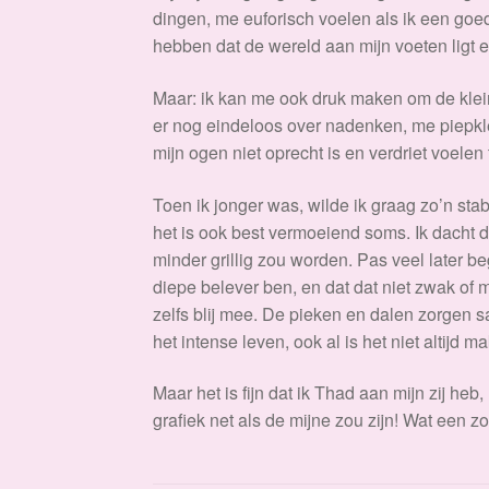
dingen, me euforisch voelen als ik een goed i
hebben dat de wereld aan mijn voeten ligt en
Maar: ik kan me ook druk maken om de klei
er nog eindeloos over nadenken, me piepkle
mijn ogen niet oprecht is en verdriet voelen t
Toen ik jonger was, wilde ik graag zo’n stabi
het is ook best vermoeiend soms. Ik dacht d
minder grillig zou worden. Pas veel later be
diepe belever ben, en dat dat niet zwak of m
zelfs blij mee. De pieken en dalen zorgen s
het intense leven, ook al is het niet altijd makk
Maar het is fijn dat ik Thad aan mijn zij heb,
grafiek net als de mijne zou zijn! Wat een z