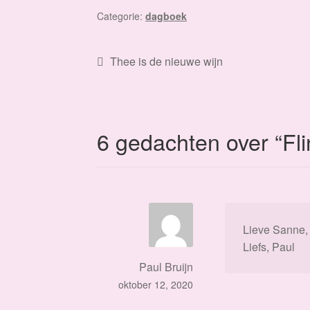
Categorie:
dagboek
Bericht
Vorig
Thee is de nieuwe wijn
bericht:
navigatie
6 gedachten over “
Fl
Lieve Sanne, 
Liefs, Paul
Paul Bruijn
oktober 12, 2020