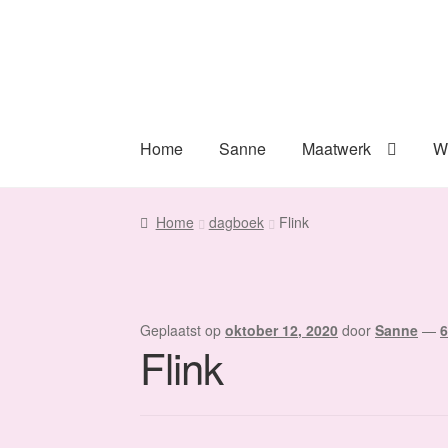
Ga
Ga
door
naar
naar
de
navigatie
inhoud
Home
Sanne
Maatwerk
W
Home
dagboek
Flink
Geplaatst op
oktober 12, 2020
door
Sanne
—
6
Flink