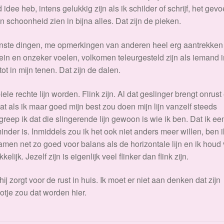
dee heb, intens gelukkig zijn als ik schilder of schrijf, het gevo
 schoonheid zien in bijna alles. Dat zijn de pieken.
nste dingen, me opmerkingen van anderen heel erg aantrekken
in en onzeker voelen, volkomen teleurgesteld zijn als iemand i
ot in mijn tenen. Dat zijn de dalen.
ele rechte lijn worden. Flink zijn. Al dat geslinger brengt onrust
at als ik maar goed mijn best zou doen mijn lijn vanzelf steeds
greep ik dat die slingerende lijn gewoon is wie ik ben. Dat ik ee
inder is. Inmiddels zou ik het ook niet anders meer willen, ben i
amen net zo goed voor balans als de horizontale lijn en ik houd
elijk. Jezelf zijn is eigenlijk veel flinker dan flink zijn.
 hij zorgt voor de rust in huis. Ik moet er niet aan denken dat zijn
ootje zou dat worden hier.