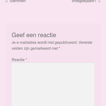
Bericht
Vorig
Volgend
Stemmen
Vroegbejaard?
bericht:
bericht:
navigatie
Geef een reactie
Je e-mailadres wordt niet gepubliceerd.
Vereiste
velden zijn gemarkeerd met
*
Reactie
*