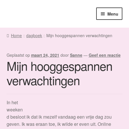
Ga
Ga
Menu
door
naar
naar
de
Home
navigatie
inhoud
Home
dagboek
Mijn hooggespannen verwachtingen
Sanne
Geplaatst op
maart 24, 2021
door
Sanne
—
Geef een reactie
Subme
Maatwerk
Mijn hooggespannen
uitvou
Subme
Winkel
verwachtingen
uitvou
Fanmail
In het
Subme
Contact
weeken
uitvou
d besloot ik dat ik mezelf vandaag een vrije dag zou
geven. Ik was eraan toe, ik wilde er even uit. Online