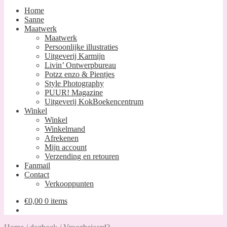
Home
Sanne
Maatwerk
Maatwerk
Persoonlijke illustraties
Uitgeverij Karmijn
Livin’ Ontwerpbureau
Potzz enzo & Pientjes
Style Photography
PUUR! Magazine
Uitgeverij KokBoekencentrum
Winkel
Winkel
Winkelmand
Afrekenen
Mijn account
Verzending en retouren
Fanmail
Contact
Verkooppunten
€
0,00
0 items