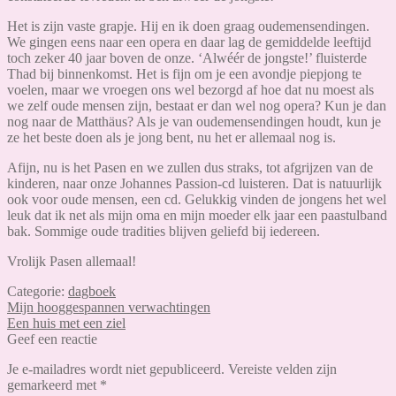
Het is zijn vaste grapje. Hij en ik doen graag oudemensendingen.
We gingen eens naar een opera en daar lag de gemiddelde leeftijd
toch zeker 40 jaar boven de onze. ‘Alwéér de jongste!’ fluisterde
Thad bij binnenkomst. Het is fijn om je een avondje piepjong te
voelen, maar we vroegen ons wel bezorgd af hoe dat nu moest als
we zelf oude mensen zijn, bestaat er dan wel nog opera? Kun je dan
nog naar de Matthäus? Als je van oudemensendingen houdt, kun je
ze het beste doen als je jong bent, nu het er allemaal nog is.
Afijn, nu is het Pasen en we zullen dus straks, tot afgrijzen van de
kinderen, naar onze Johannes Passion-cd luisteren. Dat is natuurlijk
ook voor oude mensen, een cd. Gelukkig vinden de jongens het wel
leuk dat ik net als mijn oma en mijn moeder elk jaar een paastulband
bak. Sommige oude tradities blijven geliefd bij iedereen.
Vrolijk Pasen allemaal!
Categorie:
dagboek
Bericht
Vorig
Mijn hooggespannen verwachtingen
bericht:
Volgend
Een huis met een ziel
navigatie
bericht:
Geef een reactie
Je e-mailadres wordt niet gepubliceerd.
Vereiste velden zijn
gemarkeerd met
*