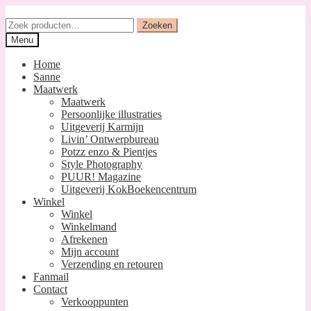
Ga
Ga
door
naar
Zoeken
Zoeken
naar
de
naar:
Menu
navigatie
inhoud
Home
Sanne
Maatwerk
Maatwerk
Persoonlijke illustraties
Uitgeverij Karmijn
Livin’ Ontwerpbureau
Potzz enzo & Pientjes
Style Photography
PUUR! Magazine
Uitgeverij KokBoekencentrum
Winkel
Winkel
Winkelmand
Afrekenen
Mijn account
Verzending en retouren
Fanmail
Contact
Verkooppunten