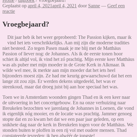
Home
/
dagboek
/
Vroegbejaard?
Geplaatst op
april 4, 2021
april 4, 2021
door
Sanne
—
Geef een
reactie
Vroegbejaard?
Dit jaar heb ik het weer geprobeerd: The Passion kijken, maar ik
vind het iets verschrikkelijks. Aan mij zijn die moderne tradities
niet besteed. Zo tegen Pasen maak je me blij met de Matthäus
Passion of liever nog: de Johannes. Als ik de eerste tonen hoor
schiet ik altijd vol, ik vind het zó prachtig. Mijn eerste keer Matthäus
was als puber met mijn moeder in de Grote Kerk in Alkmaar. Ik
wilde wel mee, ik merkte aan mijn moeder dat het iets heel
bijzonders moest zijn. Ze had me keurig gewaarschuwd dat het een
lange zit zou zijn. Er werden dekens uitgedeeld, het was er
steenkoud, maar dat droeg juist bij aan hoe speciaal het was.
Toen we in Amsterdam woonden gingen Thad en ik een keer naar
de uitvoering in het concertgebouw. En na onze verhuizing naar
Breukelen bezochten we jarenlang de Johannes in Loenen, die vond
ik eigenlijk nóg mooier, en de locatie was prachtig. Jammer genoeg
stopte dat en zo kwam het dat we een paar jaar geleden, op een
snikhete dag naar de kerk in Breukelen togen voor de Matthäus. We
stonden buiten te ploffen in een rij vol met oudere mensen. Thad
constateerde tevreden: ik ben alwéér de jongste!