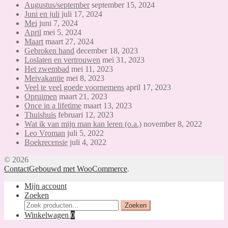
Augustus/september
september 15, 2024
Juni en juli
juli 17, 2024
Mei
juni 7, 2024
April
mei 5, 2024
Maart
maart 27, 2024
Gebroken hand
december 18, 2023
Loslaten en vertrouwen
mei 31, 2023
Het zwembad
mei 11, 2023
Meivakantie
mei 8, 2023
Veel te veel goede voornemens
april 17, 2023
Opruimen
maart 21, 2023
Once in a lifetime
maart 13, 2023
Thuishuis
februari 12, 2023
Wat ik van mijn man kan leren (o.a.)
november 8, 2022
Leo Vroman
juli 5, 2022
Boekrecensie
juli 4, 2022
© 2026
Contact
Gebouwd met WooCommerce
.
Mijn account
Zoeken
Zoeken
Zoeken
naar:
Winkelwagen
0