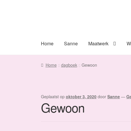
Ga
Ga
door
naar
naar
de
navigatie
inhoud
Home
Sanne
Maatwerk
W
Home
dagboek
Gewoon
Geplaatst op
oktober 3, 2020
door
Sanne
—
Ge
Gewoon