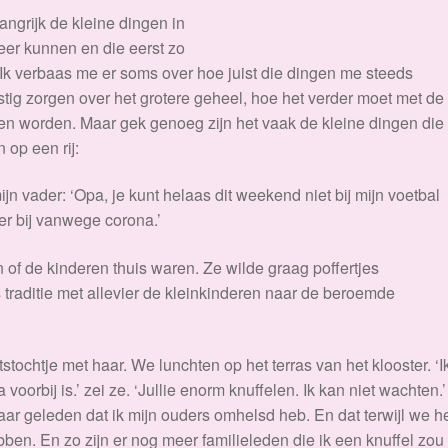
angrijk de kleine dingen in
 meer kunnen en die eerst zo
Ik verbaas me er soms over hoe juist die dingen me steeds
stig zorgen over het grotere geheel, hoe het verder moet met de
llen worden. Maar gek genoeg zijn het vaak de kleine dingen di
 op een rij:
 vader: ‘Opa, je kunt helaas dit weekend niet bij mijn voetbal
r bij vanwege corona.’
of de kinderen thuis waren. Ze wilde graag poffertjes
 traditie met allevier de kleinkinderen naar de beroemde
tochtje met haar. We lunchten op het terras van het klooster. ‘I
voorbij is.’ zei ze. ‘Jullie enorm knuffelen. Ik kan niet wachten.’
aar geleden dat ik mijn ouders omhelsd heb. En dat terwijl we he
bben. En zo zijn er nog meer familieleden die ik een knuffel zou