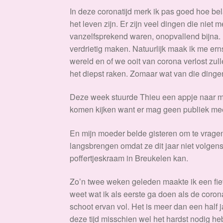
In deze coronatijd merk ik pas goed hoe bel
het leven zijn. Er zijn veel dingen die niet
vanzelfsprekend waren, onopvallend bijna. 
verdrietig maken. Natuurlijk maak ik me ern
wereld en of we ooit van corona verlost zu
het diepst raken. Zomaar wat van die dingen
Deze week stuurde Thieu een appje naar mijn
komen kijken want er mag geen publiek mee
En mijn moeder belde gisteren om te vragen 
langsbrengen omdat ze dit jaar niet volgens
poffertjeskraam in Breukelen kan.
Zo’n twee weken geleden maakte ik een fiets
weet wat ik als eerste ga doen als de corona 
schoot ervan vol. Het is meer dan een half j
deze tijd misschien wel het hardst nodig he