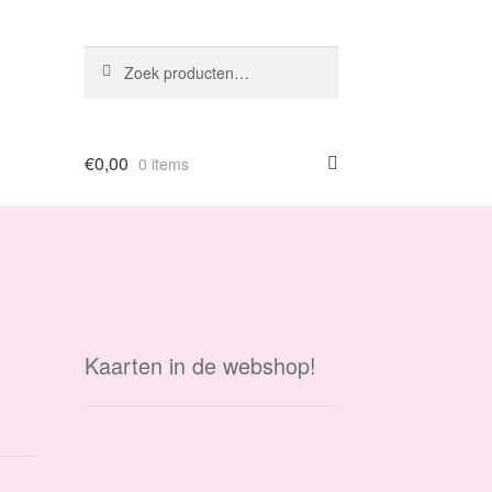
Zoeken
Zoeken
naar:
€
0,00
0 items
Kaarten in de webshop!