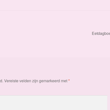
Volgend
Eetdagbo
bericht:
d.
Vereiste velden zijn gemarkeerd met
*