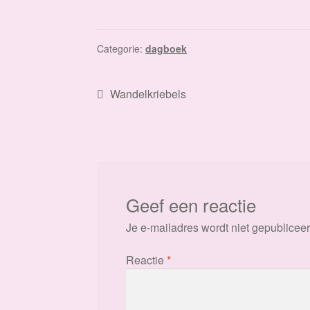
Categorie:
dagboek
Bericht
Vorig
Wandelkriebels
bericht:
navigatie
Geef een reactie
Je e-mailadres wordt niet gepubliceer
Reactie
*