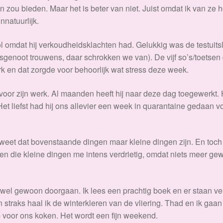
n zou bieden. Maar het is beter van niet. Juist omdat ik van ze 
onnatuurlijk.
 omdat hij verkoudheidsklachten had. Gelukkig was de testuits
lasgenoot trouwens, daar schrokken we van). De vijf so’s/toetsen
k en dat zorgde voor behoorlijk wat stress deze week.
oor zijn werk. Al maanden heeft hij naar deze dag toegewerkt. 
et liefst had hij ons allevier een week in quarantaine gedaan v
k weet dat bovenstaande dingen maar kleine dingen zijn. En toch
en die kleine dingen me intens verdrietig, omdat niets meer ge
e wel gewoon doorgaan. Ik lees een prachtig boek en er staan ve
en straks haal ik de winterkleren van de vliering. Thad en ik gaan
 voor ons koken. Het wordt een fijn weekend.