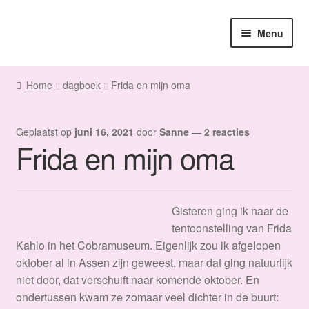
Ga
Ga
Menu
door
naar
naar
de
Home
navigatie
inhoud
Home
dagboek
Frida en mijn oma
Sanne
Geplaatst op
juni 16, 2021
door
Sanne
—
2 reacties
Subme
Maatwerk
Frida en mijn oma
uitvou
Subme
Winkel
uitvou
Gisteren ging ik naar de
Fanmail
tentoonstelling van Frida
Kahlo in het Cobramuseum. Eigenlijk zou ik afgelopen
Subme
Contact
oktober al in Assen zijn geweest, maar dat ging natuurlijk
uitvou
niet door, dat verschuift naar komende oktober. En
ondertussen kwam ze zomaar veel dichter in de buurt: