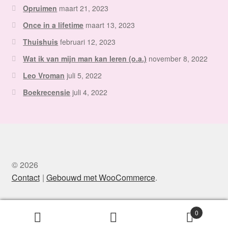
Opruimen
maart 21, 2023
Once in a lifetime
maart 13, 2023
Thuishuis
februari 12, 2023
Wat ik van mijn man kan leren (o.a.)
november 8, 2022
Leo Vroman
juli 5, 2022
Boekrecensie
juli 4, 2022
© 2026
Contact
Gebouwd met WooCommerce
.
0
Zoeken
Zoeken