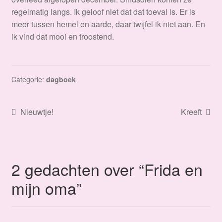
regelmatig langs. Ik geloof niet dat dat toeval is. Er is
meer tussen hemel en aarde, daar twijfel ik niet aan. En
ik vind dat mooi en troostend.
Categorie:
dagboek
Bericht
Vorig
Volgend
Nieuwtje!
Kreeft
bericht:
bericht:
navigatie
2 gedachten over “
Frida en
mijn oma
”