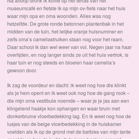
Na afloop dronk ik koffie op het terras van het
museumcafé en fietste ik op mijn ov-fiets naar het huis
waar mijn opa en oma woonden. Alles was nog
hetzelfde. De grote ronde betonnen plantenbak in het
midden van de tuin, het lelijke oranje huisnummer en
zelfs oma’s cameliastruiken staan nog voor het raam.
Daar schoot ik dan wel weer van vol. Negen jaar na haar
overlijden, en nog langer sinds ze uit het huis vertrok, is
haar tuin er nog steeds en bloeien haar camelia’s
gewoon door.
Ik zag de voordeur en dacht: ik weet nog hoe die klinkt
als je hem opent en ik weet ook nog hoe de gang rook –
die mijn oma vestibule noemde – waar je je jas aan een
klingelend haakje kon ophangen en waar bruin met
donkerbruine vloerbedekking lag. En ik weet nog hoe de
lusjes van de beige vloerbedekking in de huiskamer
voelden als ik op de grond met de barbies van mijn tante