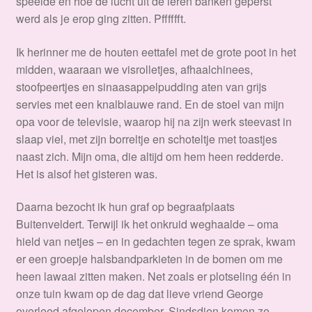
speelde en hoe de lucht uit de leren banken geperst
werd als je erop ging zitten. Pfffffft.
Ik herinner me de houten eettafel met de grote poot in het
midden, waaraan we visrolletjes, afhaalchinees,
stoofpeertjes en sinaasappelpudding aten van grijs
servies met een knalblauwe rand. En de stoel van mijn
opa voor de televisie, waarop hij na zijn werk steevast in
slaap viel, met zijn borreltje en schoteltje met toastjes
naast zich. Mijn oma, die altijd om hem heen redderde.
Het is alsof het gisteren was.
Daarna bezocht ik hun graf op begraafplaats
Buitenveldert. Terwijl ik het onkruid weghaalde – oma
hield van netjes – en in gedachten tegen ze sprak, kwam
er een groepje halsbandparkieten in de bomen om me
heen lawaai zitten maken. Net zoals er plotseling één in
onze tuin kwam op de dag dat lieve vriend George
overleed afgelopen december. Sindsdien komen ze